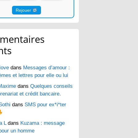
Rejouer
mentaires
nts
love
dans
Messages d’amour :
es et lettres pour elle ou lui
Maxime
dans
Quelques conseils
renariat et crédit bancaire.
Sothi
dans
SMS pour ex*i*ter
a L
dans
Kuzama : message
pour un homme