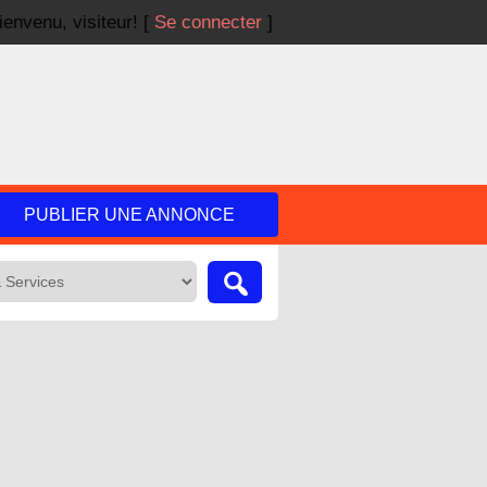
ienvenu,
visiteur!
[
Se connecter
]
PUBLIER UNE ANNONCE