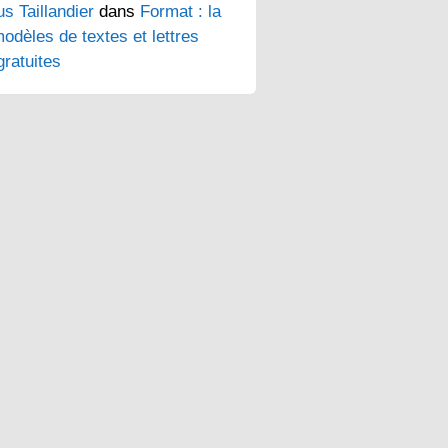
s Taillandier
dans
Format : la
odèles de textes et lettres
ratuites