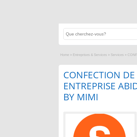
Home
»
Entreprises & Services
»
Services
»
CONF
CONFECTION DE 
ENTREPRISE ABI
BY MIMI