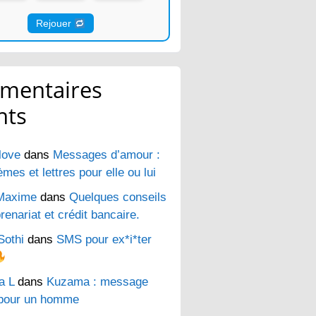
Rejouer
mentaires
nts
love
dans
Messages d’amour :
es et lettres pour elle ou lui
Maxime
dans
Quelques conseils
renariat et crédit bancaire.
Sothi
dans
SMS pour ex*i*ter
a L
dans
Kuzama : message
pour un homme