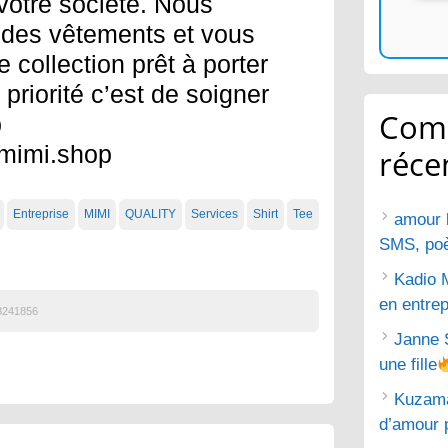
votre société. Nous
 des vêtements et vous
collection prêt à porter
 priorité c’est de soigner
Com
b
ymimi.shop
réce
Entreprise
MIMI
QUALITY
Services
Shirt
Tee
amour 
SMS, poèm
Kadio 
en entrep
3241856
Janne 
une fille
Kuzam
d’amour 