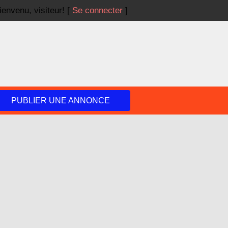
ienvenu,
visiteur!
[
Se connecter
]
PUBLIER UNE ANNONCE