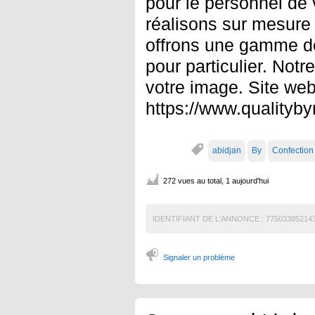
pour le personnel de 
réalisons sur mesure
offrons une gamme de 
pour particulier. Notre
votre image. Site we
https://www.qualityb
abidjan
By
Confection
272 vues au total, 1 aujourd'hui
IDENTIFIANT DE L'ANNONCE :
77503385214
Signaler un problème