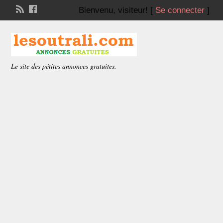
Bienvenu,
visiteur!
[
Se connecter
]
Le site des pétites annonces gratuites.