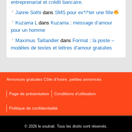
entreprenariat et crédit bancaire.
Janne Sothi
dans
SMS pour ex*i*ter une fille
Kuzama L
dans
Kuzama : message d’amour
pour un homme
Maximus Taillandier
dans
Format : la poste –
modèles de textes et lettres d’amour gratuites
Annonces gratuites Côte d’Ivoire, petites annonces
Page de présentation
Conditions d’utilisation
Politique de confidentialité
© 2026 le soutrali. Tous les droits sont réservés.