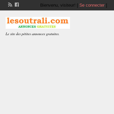
Bienvenu,
visiteur!
[
Se connecter
]
Le site des pétites annonces gratuites.