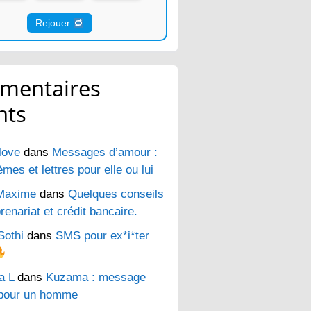
Rejouer
mentaires
nts
love
dans
Messages d’amour :
es et lettres pour elle ou lui
Maxime
dans
Quelques conseils
renariat et crédit bancaire.
Sothi
dans
SMS pour ex*i*ter
a L
dans
Kuzama : message
pour un homme