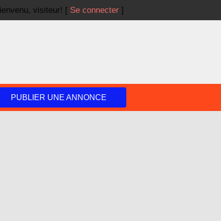
ienvenu,
visiteur!
[
Se connecter
]
PUBLIER UNE ANNONCE