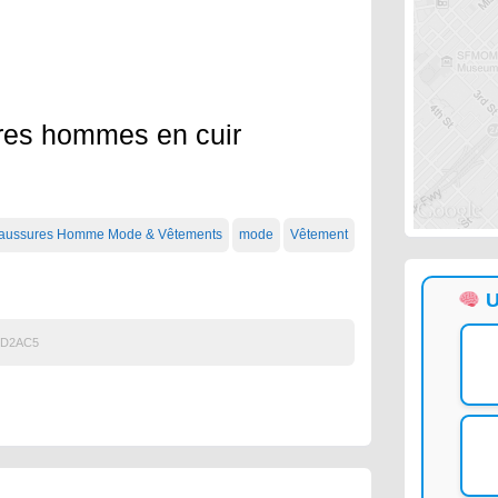
ures hommes en cuir
haussures Homme Mode & Vêtements
mode
Vêtement
U
3D2AC5