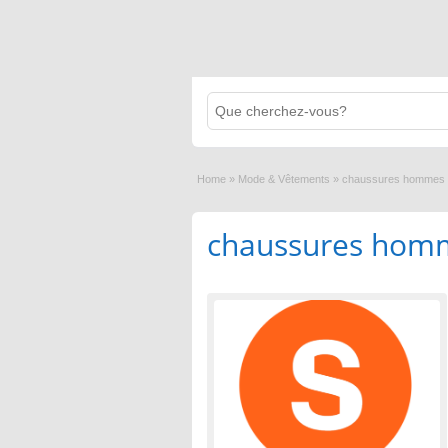
Home
»
Mode & Vêtements
»
chaussures hommes 
chaussures homm