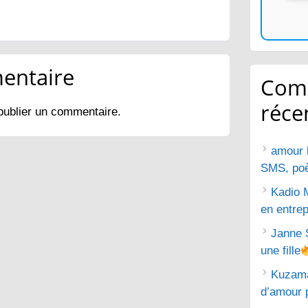
entaire
Com
réce
publier un commentaire.
amour 
SMS, poèm
Kadio 
en entrep
Janne 
une fille
Kuzam
d’amour 