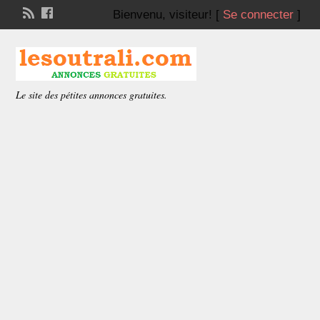
Bienvenu,
visiteur!
[
Se connecter
]
Le site des pétites annonces gratuites.