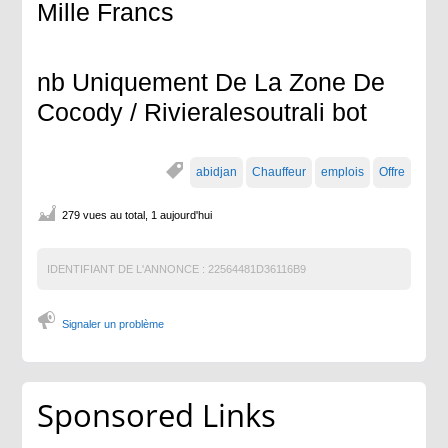
Mille Francs
nb Uniquement De La Zone De
Cocody / Rivieralesoutrali bot
abidjan
Chauffeur
emplois
Offre
279 vues au total, 1 aujourd'hui
IDENTIFIANT DE L'ANNONCE :
22564481D36116B9
Signaler un problème
Sponsored Links