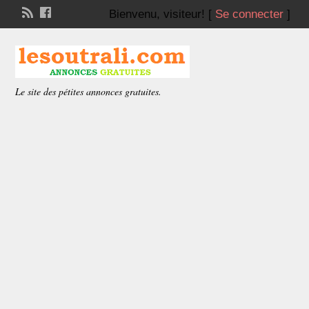
Bienvenu,
visiteur!
[
Se connecter
]
Le site des pétites annonces gratuites.