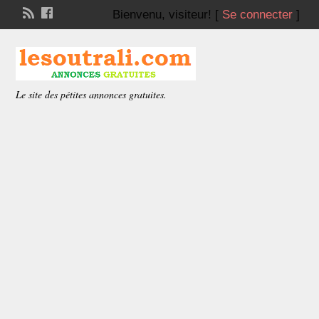
Bienvenu,
visiteur!
[
Se connecter
]
Le site des pétites annonces gratuites.