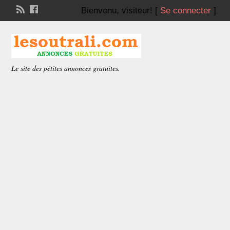
Bienvenu,
visiteur!
[
Se connecter
]
Le site des pétites annonces gratuites.