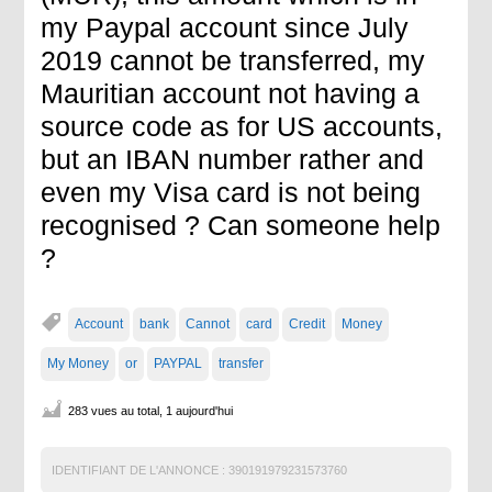
my Paypal account since July
2019 cannot be transferred, my
Mauritian account not having a
source code as for US accounts,
but an IBAN number rather and
even my Visa card is not being
recognised ? Can someone help
?
Account
bank
Cannot
card
Credit
Money
My Money
or
PAYPAL
transfer
283 vues au total, 1 aujourd'hui
IDENTIFIANT DE L'ANNONCE :
390191979231573760