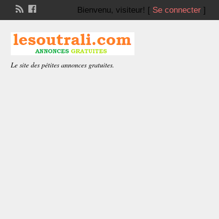
Bienvenu,
visiteur!
[
Se connecter
]
Le site des pétites annonces gratuites.