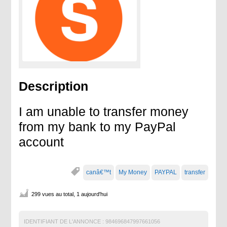
Description
I am unable to transfer money
from my bank to my PayPal
account
canâ€™t
My Money
PAYPAL
transfer
299 vues au total, 1 aujourd'hui
IDENTIFIANT DE L'ANNONCE :
984696847997661056