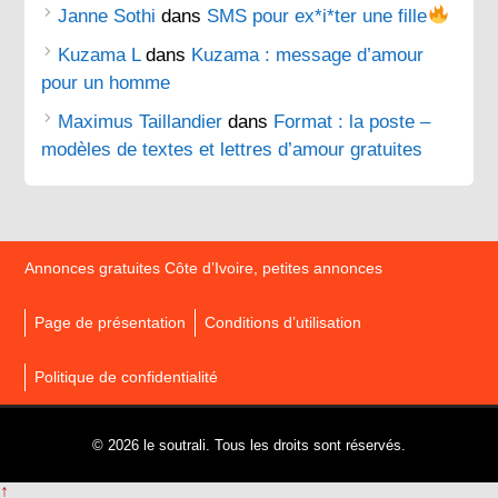
Janne Sothi
dans
SMS pour ex*i*ter une fille
Kuzama L
dans
Kuzama : message d’amour
pour un homme
Maximus Taillandier
dans
Format : la poste –
modèles de textes et lettres d’amour gratuites
Annonces gratuites Côte d’Ivoire, petites annonces
Page de présentation
Conditions d’utilisation
Politique de confidentialité
© 2026 le soutrali. Tous les droits sont réservés.
↑