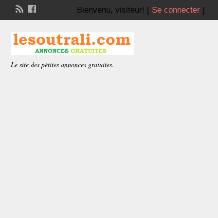
Bienvenu,
visiteur!
[
Se connecter
]
Le site des pétites annonces gratuites.