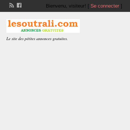
Bienvenu,
visiteur!
[
Se connecter
]
Le site des pétites annonces gratuites.