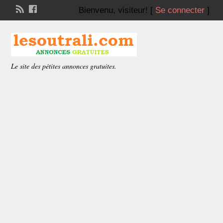
Bienvenu,
visiteur!
[
Se connecter
]
Le site des pétites annonces gratuites.