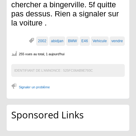
chercher a bingerville. 5f quitte
pas dessus. Rien a signaler sur
la voiture .
2002
abidjan
BMW
E46
Vehicule
vendre
255 vues au total, 1 aujourd'hui
IDENTIFIANT DE L'ANNONCE :
525FC06AB9E793C
Signaler un problème
Sponsored Links