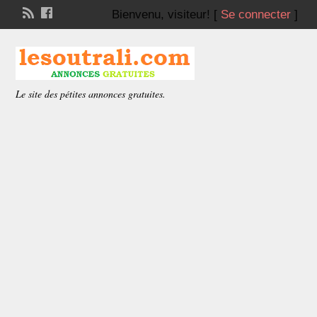
Bienvenu,
visiteur!
[
Se connecter
]
Le site des pétites annonces gratuites.