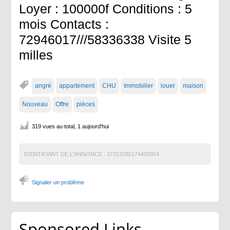
Loyer : 100000f Conditions : 5
mois Contacts :
72946017///58336338 Visite 5
milles
angré
appartement
CHU
Immobilier
louer
maison
Nouveau
Offre
pièces
319 vues au total, 1 aujourd'hui
IDENTIFIANT DE L'ANNONCE :
37313785174490024
Signaler un problème
Sponsored Links