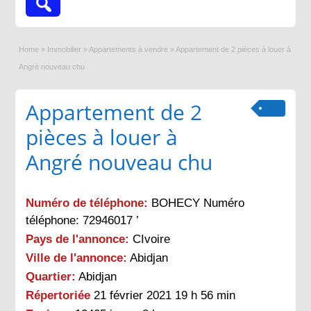
Home
»
Immobilier
»
Appartements à vendre
»
Appartement de 2 pièces à louer à
Angré nouveau chu
Appartement de 2
pièces à louer à
Angré nouveau chu
Numéro de téléphone:
BOHECY Numéro
téléphone: 72946017 ’
Pays de l'annonce:
CIvoire
Ville de l'annonce:
Abidjan
Quartier:
Abidjan
Répertoriée
21 février 2021 19 h 56 min