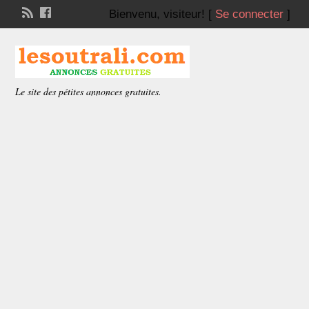
Bienvenu,
visiteur!
[
Se connecter
]
Le site des pétites annonces gratuites.