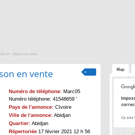
 150 m² – Maison en vente
Map
ison en vente
Numéro de téléphone:
Marc05
Désolé, l
Imposs
Numéro téléphone: 41548659 ’
correc
Pays de l'annonce:
CIvoire
Ville de l'annonce:
Abidjan
Ce site
Quartier:
Abidjan
Répertoriée
17 février 2021 12 h 56