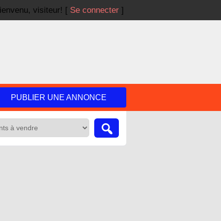
ienvenu,
visiteur!
[
Se connecter
]
PUBLIER UNE ANNONCE