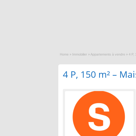
Home
»
Immobilier
»
Appartements à vendre
»
4 P,
4 P, 150 m² – Ma