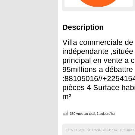
Description
Villa commerciale de
indépendante ,située
principal en vente a 
95millions a débattre 
:88105016//+225415
pièces 4 Surface hab
m²
360 vues au total, 1 aujourd'hui
IDENTIFIANT DE L'ANNONCE :
67511964000