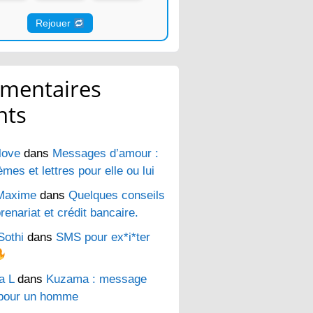
Rejouer
mentaires
nts
love
dans
Messages d’amour :
es et lettres pour elle ou lui
Maxime
dans
Quelques conseils
renariat et crédit bancaire.
Sothi
dans
SMS pour ex*i*ter
a L
dans
Kuzama : message
pour un homme