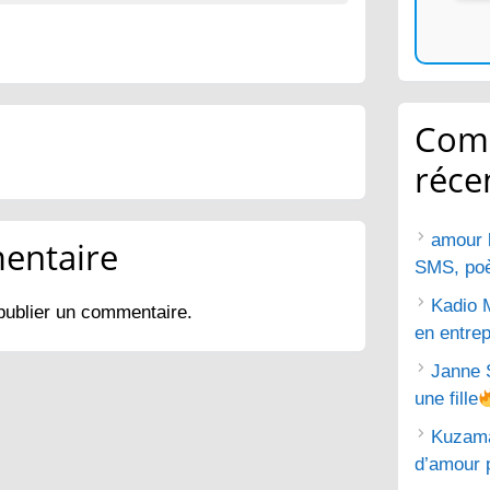
Com
réce
amour 
entaire
SMS, poèm
Kadio 
publier un commentaire.
en entrep
Janne 
une fille
Kuzam
d’amour 