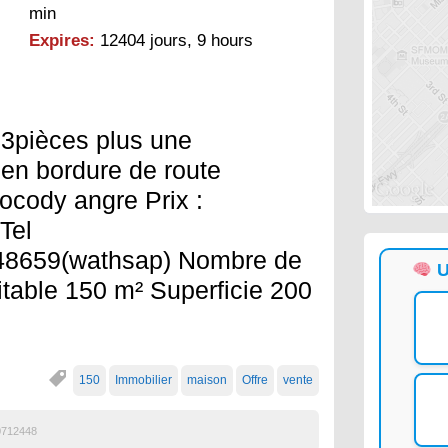
min
Expires:
12404 jours, 9 hours
 3pièces plus une
 en bordure de route
cocody angre Prix :
Tel
48659(wathsap) Nombre de
U
itable 150 m² Superficie 200
150
Immobilier
maison
Offre
vente
0712448