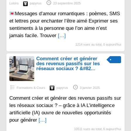
Loisirs
papyrus
23 septembre 2025
Messages d’amour romantiques : poèmes, SMS
et lettres pour enchanter l’être aimé Exprimer ses
sentiments à la personne que l’on aime n’est
jamais facile. Trouver
[…]
1214 vues au total, 0 aujourd'hui
Comment créer et générer
des revenus passifs sur les
réseaux sociaux ? &#82...
Formations & Cours
papyrus
3 janvier 2025
Comment créer et générer des revenus passifs sur
les réseaux sociaux ? – grâce à IA L’intelligence
artificielle (IA) ouvre de nouvelles opportunités
pour générer
[…]
10511 vues au total, 6 aujourd'hui