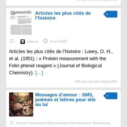
Articles les plus cités de
l’histoire
papyrus
19 avril 2026
Articles les plus cités de l’histoire : Lowry, O. H.,
et al. (1951) : « Protein measurement with the
Folin phenol reagent » (Journal of Biological
Chemistry).
[…]
134 vues au total, 0 aujourd'hui
Messages d’amour : SMS,
poèmes et lettres pour elle
ou lui
Concert, Evenement & Divertissement
,
Divertissement
,
Événements
,