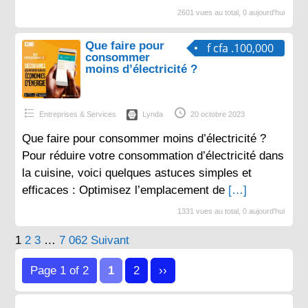
2601 vues au total, 0 aujourd'hui
Que faire pour
f cfa .100,000
consommer
moins d’électricité ?
Entreprises & Services
Lynda
20 octobre 2023
Que faire pour consommer moins d’électricité ?
Pour réduire votre consommation d’électricité dans
la cuisine, voici quelques astuces simples et
efficaces : Optimisez l’emplacement de
[…]
1331 vues au total, 0 aujourd'hui
Pagination
1
2
3
…
7 062
Suivant
des
Page 1 of 2
1
2
››
publications