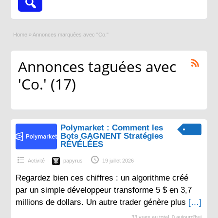
Home
»
Annonces marquées avec "Co."
Annonces taguées avec
'Co.' (17)
Polymarket : Comment les
Bots GAGNENT Stratégies
RÉVÉLÉES
Activité
papyrus
19 juillet 2026
Regardez bien ces chiffres : un algorithme créé
par un simple développeur transforme 5 $ en 3,7
millions de dollars. Un autre trader génère plus
[…]
33 vues au total, 0 aujourd'hui