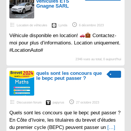
véhicules ETS
Gnagne SARL
Location de véhicules
Lynda
6 décembre 2023
Véhicule disponible en location!
Contactez-
moi pour plus d’informations. Location uniquement.
#LocationAuto#
2346 vues au total, 0 aujourd'hui
quels sont les concours que
le bepc peut passer ?
Discussion forum
papyrus
27 octobre 2023
Quels sont les concours que le bepc peut passer ?
En Côte d’Ivoire, les titulaires du brevet d’études
du premier cycle (BEPC) peuvent passer un
[…]