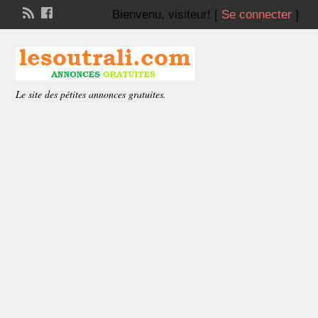
Bienvenu,
visiteur!
[
Se connecter
]
Le site des pétites annonces gratuites.