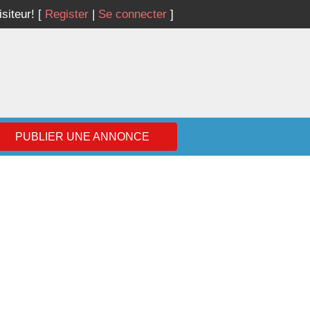
isiteur!
[
Register
|
Se connecter
]
PUBLIER UNE ANNONCE