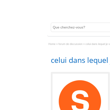
Home
»
forum de discussion
»
celui dans lequel je 
celui dans lequel 