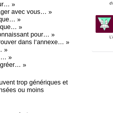
our… »
d
tager avec vous… »
 que… »
e que… »
connaissant pour… »
L'
trouver dans l’annexe… »
… »
e… »
’agréer… »
uvent trop génériques et
ensées ou moins