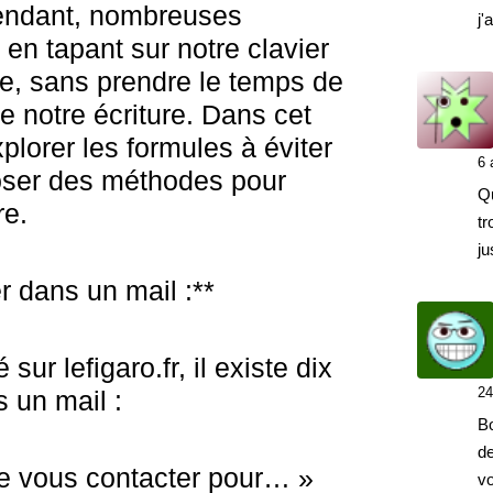
pendant, nombreuses
j'
en tapant sur notre clavier
te, sans prendre le temps de
 de notre écriture. Dans cet
xplorer les formules à éviter
6 
oser des méthodes pour
Q
re.
tr
ju
r dans un mail :**
 sur lefigaro.fr, il existe dix
24
s un mail :
Bo
de
e vous contacter pour… »
vo