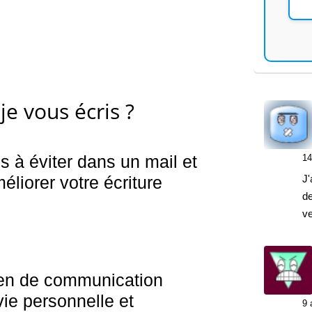
je vous écris ?
es à éviter dans un mail et
14
liorer votre écriture
J'
de
v
yen de communication
vie personnelle et
9 