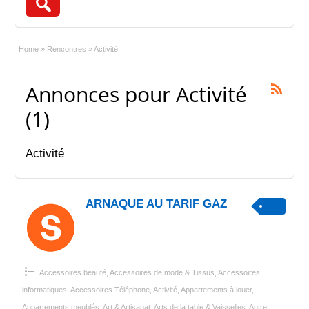
Home
»
Rencontres
»
Activité
Annonces pour Activité
(1)
Activité
ARNAQUE AU TARIF GAZ
Accessoires beauté
,
Accessoires de mode & Tissus
,
Accessoires
informatiques
,
Accessoires Téléphone
,
Activité
,
Appartements à louer
,
Appartements meublés
,
Art & Artisanat
,
Arts de la table & Vaisselles
,
Autre
,