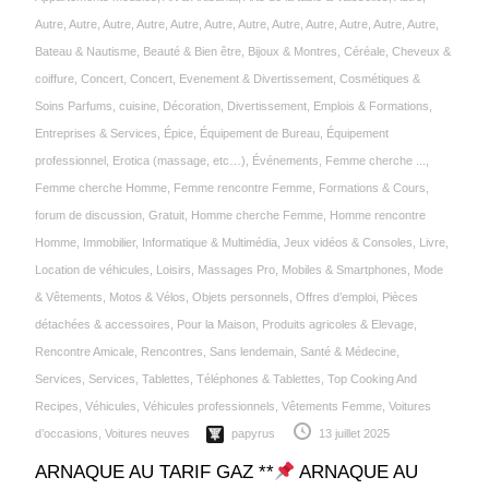
Autre
,
Autre
,
Autre
,
Autre
,
Autre
,
Autre
,
Autre
,
Autre
,
Autre
,
Autre
,
Autre
,
Autre
,
Bateau & Nautisme
,
Beauté & Bien être
,
Bijoux & Montres
,
Céréale‎
,
Cheveux &
coiffure
,
Concert
,
Concert, Evenement & Divertissement
,
Cosmétiques &
Soins Parfums
,
cuisine
,
Décoration
,
Divertissement
,
Emplois & Formations
,
Entreprises & Services
,
Épice‎
,
Équipement de Bureau
,
Équipement
professionnel
,
Erotica (massage, etc…)
,
Événements
,
Femme cherche ...
,
Femme cherche Homme
,
Femme rencontre Femme
,
Formations & Cours
,
forum de discussion
,
Gratuit
,
Homme cherche Femme
,
Homme rencontre
Homme
,
Immobilier
,
Informatique & Multimédia
,
Jeux vidéos & Consoles
,
Livre
,
Location de véhicules
,
Loisirs
,
Massages Pro
,
Mobiles & Smartphones
,
Mode
& Vêtements
,
Motos & Vélos
,
Objets personnels
,
Offres d’emploi
,
Pièces
détachées & accessoires
,
Pour la Maison
,
Produits agricoles & Elevage
,
Rencontre Amicale
,
Rencontres
,
Sans lendemain
,
Santé & Médecine
,
Services
,
Services
,
Tablettes
,
Téléphones & Tablettes
,
Top Cooking And
Recipes
,
Véhicules
,
Véhicules professionnels
,
Vêtements Femme
,
Voitures
d’occasions
,
Voitures neuves
papyrus
13 juillet 2025
ARNAQUE AU TARIF GAZ **
ARNAQUE AU