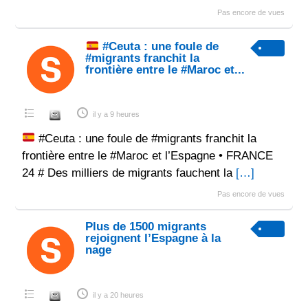
Pas encore de vues
#Ceuta : une foule de
#migrants franchit la
frontière entre le #Maroc et...
il y a 9 heures
#Ceuta : une foule de #migrants franchit la
frontière entre le #Maroc et l’Espagne • FRANCE
24 # Des milliers de migrants fauchent la
[…]
Pas encore de vues
Plus de 1500 migrants
rejoignent l’Espagne à la
nage
il y a 20 heures