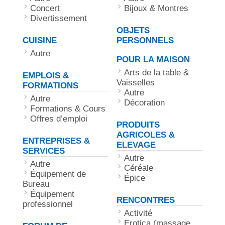
Concert
Bijoux & Montres
Divertissement
OBJETS
CUISINE
PERSONNELS
Autre
POUR LA MAISON
Arts de la table &
EMPLOIS &
Vaisselles
FORMATIONS
Autre
Autre
Décoration
Formations & Cours
Offres d’emploi
PRODUITS
AGRICOLES &
ENTREPRISES &
ELEVAGE
SERVICES
Autre
Autre
Céréale‎
Équipement de
Épice‎
Bureau
Équipement
RENCONTRES
professionnel
Activité
Erotica (massage,