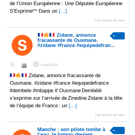
de l’Union Européenne : Une Députée Européenne
S’Exprime** Dans un
[…]
Pas encore de vues
Zidane, annonce
fracassante de Ousmane.
#zidane #france #equipedefran...
6 août 2026
Zidane, annonce fracassante de
Ousmane. #zidane #france #equipedefrance
#dembele #mbappe # Ousmane Dembélé
s’exprime sur l’arrivée de Zinedine Zidane à la tête
de l’équipe de France : un
[…]
Pas encore de vues
Manche : son pilote tombe à
l’eau, le bateau devient