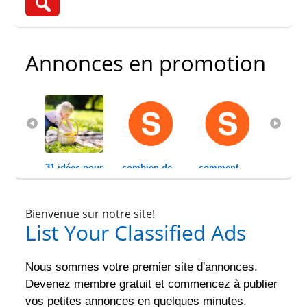
Annonces en promotion
ce que 
31 idées pour 
combien de 
comment 
la roqya
rsq...
occuper ses 
pages pour 
gagner la 
islamiqu
enfa...
parler 1...
confiance 
origines
Bienvenue sur notre site!
d&...
€ 111.00
List Your Classified Ads
Nous sommes votre premier site d'annonces.
Devenez membre gratuit et commencez à publier
vos petites annonces en quelques minutes.