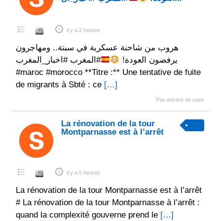
il y a 2 heures
هروب من شاحنة عسكرية في سبتة.. ومهاجرون
يرفضون العودة!
#المغرب #اخبار_المغرب
#maroc #morocco **Titre :** Une tentative de fuite
de migrants à Sbté : ce
[…]
Pas encore de vues
La rénovation de la tour
Montparnasse est à l’arrêt
il y a 5 heures
La rénovation de la tour Montparnasse est à l’arrêt
# La rénovation de la tour Montparnasse à l’arrêt :
quand la complexité gouverne prend le
[…]