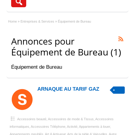
Home
»
Entreprises & Services
»
Équipement de Bureau
Annonces pour
Équipement de Bureau (1)
Équipement de Bureau
ARNAQUE AU TARIF GAZ
Accessoires beauté
,
Accessoires de mode & Tissus
,
Accessoires
informatiques
,
Accessoires Téléphone
,
Activité
,
Appartements à louer
,
Appartements meublés
,
Art & Artisanat
,
Arts de la table & Vaisselles
,
Autre
,