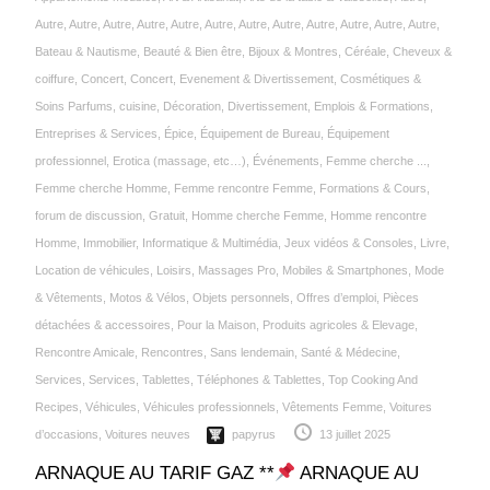
Autre
,
Autre
,
Autre
,
Autre
,
Autre
,
Autre
,
Autre
,
Autre
,
Autre
,
Autre
,
Autre
,
Autre
,
Bateau & Nautisme
,
Beauté & Bien être
,
Bijoux & Montres
,
Céréale‎
,
Cheveux &
coiffure
,
Concert
,
Concert, Evenement & Divertissement
,
Cosmétiques &
Soins Parfums
,
cuisine
,
Décoration
,
Divertissement
,
Emplois & Formations
,
Entreprises & Services
,
Épice‎
,
Équipement de Bureau
,
Équipement
professionnel
,
Erotica (massage, etc…)
,
Événements
,
Femme cherche ...
,
Femme cherche Homme
,
Femme rencontre Femme
,
Formations & Cours
,
forum de discussion
,
Gratuit
,
Homme cherche Femme
,
Homme rencontre
Homme
,
Immobilier
,
Informatique & Multimédia
,
Jeux vidéos & Consoles
,
Livre
,
Location de véhicules
,
Loisirs
,
Massages Pro
,
Mobiles & Smartphones
,
Mode
& Vêtements
,
Motos & Vélos
,
Objets personnels
,
Offres d’emploi
,
Pièces
détachées & accessoires
,
Pour la Maison
,
Produits agricoles & Elevage
,
Rencontre Amicale
,
Rencontres
,
Sans lendemain
,
Santé & Médecine
,
Services
,
Services
,
Tablettes
,
Téléphones & Tablettes
,
Top Cooking And
Recipes
,
Véhicules
,
Véhicules professionnels
,
Vêtements Femme
,
Voitures
d’occasions
,
Voitures neuves
papyrus
13 juillet 2025
ARNAQUE AU TARIF GAZ **
ARNAQUE AU