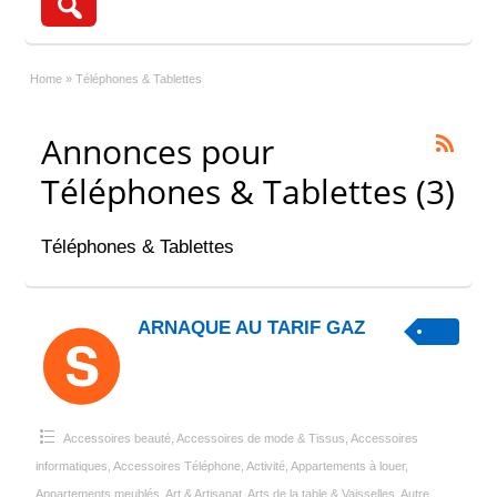
Home
»
Téléphones & Tablettes
Annonces pour
Téléphones & Tablettes (3)
Téléphones & Tablettes
ARNAQUE AU TARIF GAZ
Accessoires beauté
,
Accessoires de mode & Tissus
,
Accessoires
informatiques
,
Accessoires Téléphone
,
Activité
,
Appartements à louer
,
Appartements meublés
,
Art & Artisanat
,
Arts de la table & Vaisselles
,
Autre
,