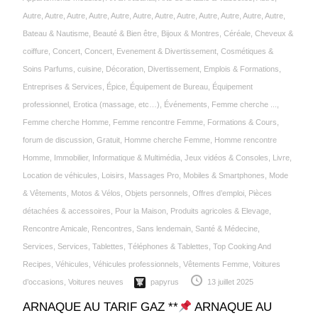
Autre
,
Autre
,
Autre
,
Autre
,
Autre
,
Autre
,
Autre
,
Autre
,
Autre
,
Autre
,
Autre
,
Autre
,
Bateau & Nautisme
,
Beauté & Bien être
,
Bijoux & Montres
,
Céréale‎
,
Cheveux &
coiffure
,
Concert
,
Concert, Evenement & Divertissement
,
Cosmétiques &
Soins Parfums
,
cuisine
,
Décoration
,
Divertissement
,
Emplois & Formations
,
Entreprises & Services
,
Épice‎
,
Équipement de Bureau
,
Équipement
professionnel
,
Erotica (massage, etc…)
,
Événements
,
Femme cherche ...
,
Femme cherche Homme
,
Femme rencontre Femme
,
Formations & Cours
,
forum de discussion
,
Gratuit
,
Homme cherche Femme
,
Homme rencontre
Homme
,
Immobilier
,
Informatique & Multimédia
,
Jeux vidéos & Consoles
,
Livre
,
Location de véhicules
,
Loisirs
,
Massages Pro
,
Mobiles & Smartphones
,
Mode
& Vêtements
,
Motos & Vélos
,
Objets personnels
,
Offres d’emploi
,
Pièces
détachées & accessoires
,
Pour la Maison
,
Produits agricoles & Elevage
,
Rencontre Amicale
,
Rencontres
,
Sans lendemain
,
Santé & Médecine
,
Services
,
Services
,
Tablettes
,
Téléphones & Tablettes
,
Top Cooking And
Recipes
,
Véhicules
,
Véhicules professionnels
,
Vêtements Femme
,
Voitures
d’occasions
,
Voitures neuves
papyrus
13 juillet 2025
ARNAQUE AU TARIF GAZ **
ARNAQUE AU