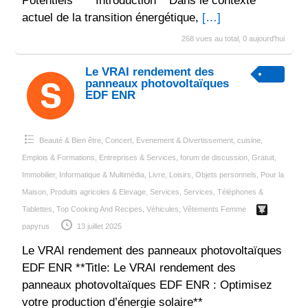
Potentiels** **Introduction** Dans le contexte
actuel de la transition énergétique,
[…]
268 vues au total, 0 aujourd'hui
Le VRAI rendement des
panneaux photovoltaïques
EDF ENR
Beauté & Bien être
,
Concert, Evenement & Divertissement
,
cuisine
,
Emplois & Formations
,
Entreprises & Services
,
forum de discussion
,
Gratuit
,
Immobilier
,
Informatique & Multimédia
,
Livre
,
Loisirs
,
Objets personnels
,
Pour la
Maison
,
Produits agricoles & Elevage
,
Services
,
Services
,
Téléphones &
Tablettes
,
Top Cooking And Recipes
,
Véhicules
,
Vêtements Femme
papyrus
13 juillet 2025
Le VRAI rendement des panneaux photovoltaïques
EDF ENR **Title: Le VRAI rendement des
panneaux photovoltaïques EDF ENR : Optimisez
votre production d’énergie solaire**