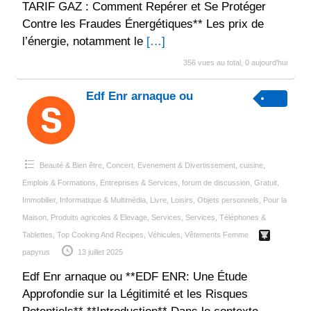
TARIF GAZ : Comment Repérer et Se Protéger
Contre les Fraudes Énergétiques** Les prix de
l’énergie, notamment le
[…]
356 vues au total, 0 aujourd'hui
Edf Enr arnaque ou
Beauté & Bien être
,
Concert, Evenement & Divertissement
,
cuisine
,
Emplois & Formations
,
Entreprises & Services
,
forum de discussion
,
Gratuit
,
Immobilier
,
Informatique & Multimédia
,
Livre
,
Loisirs
,
Objets personnels
,
Pour la
Maison
,
Produits agricoles & Elevage
,
Services
,
Services
,
Téléphones &
Tablettes
,
Top Cooking And Recipes
,
Véhicules
,
Vêtements Femme
papyrus
13 juillet 2025
Edf Enr arnaque ou **EDF ENR: Une Étude
Approfondie sur la Légitimité et les Risques