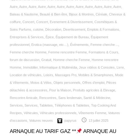
Autre
,
Autre
,
Autre
,
Autre
,
Autre
,
Autre
,
Autre
,
Autre
,
Autre
,
Autre
,
Autre
,
Autre
,
Bateau & Nautisme
,
Beauté & Bien être
,
Bijoux & Montres
,
Céréale‎
,
Cheveux &
coiffure
,
Concert
,
Concert, Evenement & Divertissement
,
Cosmétiques &
Soins Parfums
,
cuisine
,
Décoration
,
Divertissement
,
Emplois & Formations
,
Entreprises & Services
,
Épice‎
,
Équipement de Bureau
,
Équipement
professionnel
,
Erotica (massage, etc…)
,
Événements
,
Femme cherche ...
,
Femme cherche Homme
,
Femme rencontre Femme
,
Formations & Cours
,
forum de discussion
,
Gratuit
,
Homme cherche Femme
,
Homme rencontre
Homme
,
Immobilier
,
Informatique & Multimédia
,
Jeux vidéos & Consoles
,
Livre
,
Location de véhicules
,
Loisirs
,
Massages Pro
,
Mobiles & Smartphones
,
Mode
& Vêtements
,
Motos & Vélos
,
Objets personnels
,
Offres d’emploi
,
Pièces
détachées & accessoires
,
Pour la Maison
,
Produits agricoles & Elevage
,
Rencontre Amicale
,
Rencontres
,
Sans lendemain
,
Santé & Médecine
,
Services
,
Services
,
Tablettes
,
Téléphones & Tablettes
,
Top Cooking And
Recipes
,
Véhicules
,
Véhicules professionnels
,
Vêtements Femme
,
Voitures
d’occasions
,
Voitures neuves
papyrus
13 juillet 2025
ARNAQUE AU TARIF GAZ **
ARNAQUE AU