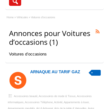
Home
»
Véhicules
»
Voitures d’occasions
Annonces pour Voitures
d’occasions (1)
Voitures d’occasions
ARNAQUE AU TARIF GAZ
Accessoires beauté
,
Accessoires de mode & Tissus
,
Accessoires
informatiques
,
Accessoires Téléphone
,
Activité
,
Appartements à louer
,
Appartements meublés
,
Art & Artisanat
,
Arts de la table & Vaisselles
,
Autre
,