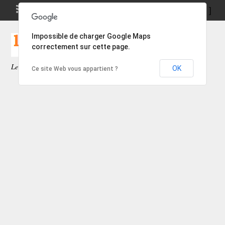
Bienvenu,
visiteur!
[
Se connecter
]
Impossible de charger Google Maps
correctement sur cette page.
Le site des pétites annonces gratuites.
OK
Ce site Web vous appartient ?