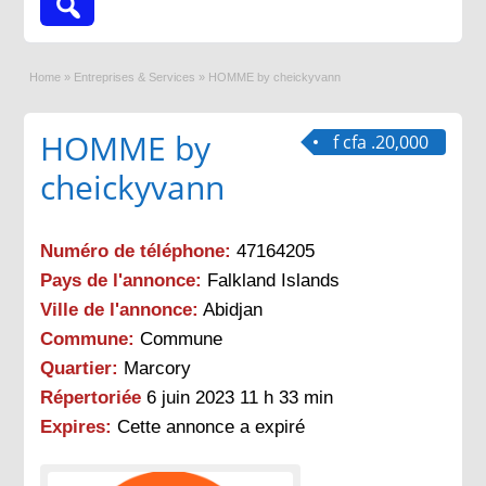
Home
»
Entreprises & Services
»
HOMME by cheickyvann
HOMME by
f cfa .20,000
cheickyvann
Numéro de téléphone:
47164205
Pays de l'annonce:
Falkland Islands
Ville de l'annonce:
Abidjan
Commune:
Commune
Quartier:
Marcory
Répertoriée
6 juin 2023 11 h 33 min
Expires:
Cette annonce a expiré