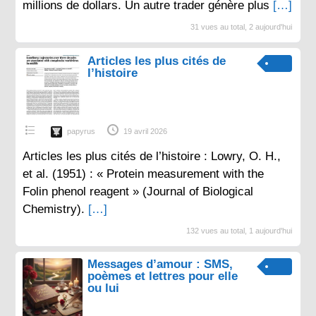
millions de dollars. Un autre trader génère plus
[…]
31 vues au total, 2 aujourd'hui
Articles les plus cités de
l’histoire
papyrus
19 avril 2026
Articles les plus cités de l’histoire : Lowry, O. H.,
et al. (1951) : « Protein measurement with the
Folin phenol reagent » (Journal of Biological
Chemistry).
[…]
132 vues au total, 1 aujourd'hui
Messages d’amour : SMS,
poèmes et lettres pour elle
ou lui