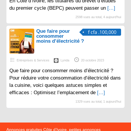
En Côte d’Ivoire, les titulaires du brevet d’études
du premier cycle (BEPC) peuvent passer un
[…]
2598 vues au total, 4 aujourd'hui
Que faire pour
f cfa .100,000
consommer
moins d’électricité ?
Entreprises & Services
Lynda
20 octobre 2023
Que faire pour consommer moins d’électricité ?
Pour réduire votre consommation d’électricité dans
la cuisine, voici quelques astuces simples et
efficaces : Optimisez l’emplacement de
[…]
1329 vues au total, 1 aujourd'hui
Annonces gratuites Côte d’Ivoire, petites annonces