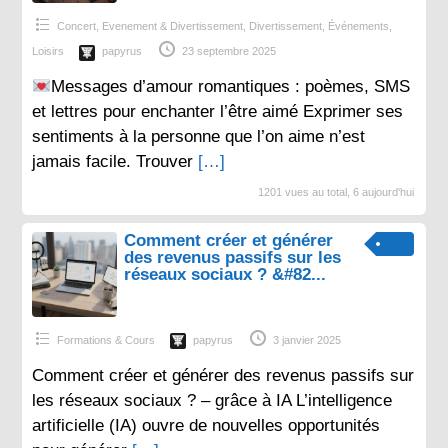
Concert, Evenement & Divertissement
,
Divertissement
,
Événements
,
Loisirs
papyrus
23 septembre 2025
Messages d’amour romantiques : poèmes, SMS
et lettres pour enchanter l’être aimé Exprimer ses
sentiments à la personne que l’on aime n’est
jamais facile. Trouver
[…]
1201 vues au total, 6 aujourd'hui
Comment créer et générer
des revenus passifs sur les
réseaux sociaux ? &#82...
Formations & Cours
papyrus
3 janvier 2025
Comment créer et générer des revenus passifs sur
les réseaux sociaux ? – grâce à IA L’intelligence
artificielle (IA) ouvre de nouvelles opportunités