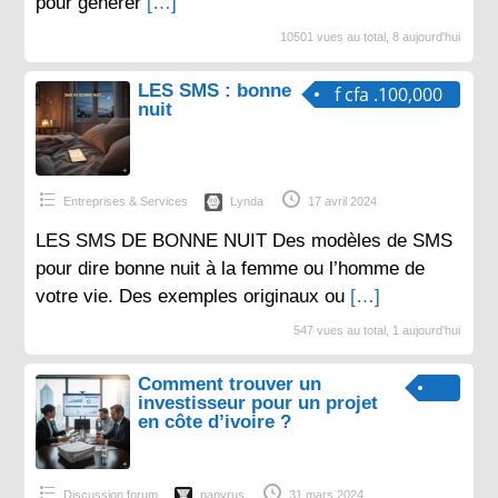
pour générer
[…]
10501 vues au total, 8 aujourd'hui
LES SMS : bonne
f cfa .100,000
nuit
Entreprises & Services
Lynda
17 avril 2024
LES SMS DE BONNE NUIT Des modèles de SMS
pour dire bonne nuit à la femme ou l’homme de
votre vie. Des exemples originaux ou
[…]
547 vues au total, 1 aujourd'hui
Comment trouver un
investisseur pour un projet
en côte d’ivoire ?
Discussion forum
papyrus
31 mars 2024