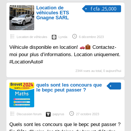
Location de
f cfa .25,000
véhicules ETS
Gnagne SARL
Location de véhicules
Lynda
6 décembre 2023
Véhicule disponible en location!
Contactez-
moi pour plus d’informations. Location uniquement.
#LocationAuto#
2344 vues au total, 0 aujourd'hui
quels sont les concours que
le bepc peut passer ?
Discussion forum
papyrus
27 octobre 2023
Quels sont les concours que le bepc peut passer ?