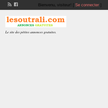
Bienvenu,
visiteur!
[
Se connecter
]
Le site des pétites annonces gratuites.