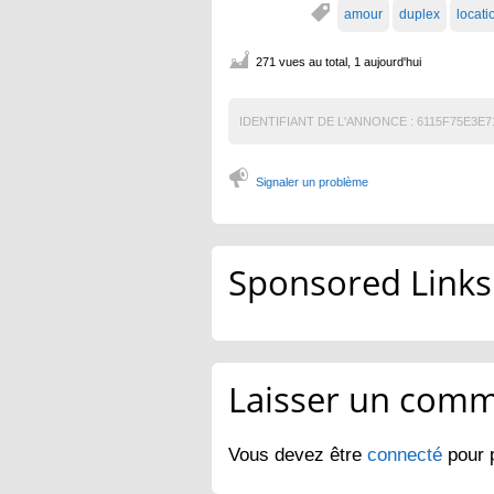
amour
duplex
locati
271 vues au total, 1 aujourd'hui
IDENTIFIANT DE L'ANNONCE :
6115F75E3E7
Signaler un problème
Sponsored Links
Laisser un comm
Vous devez être
connecté
pour 