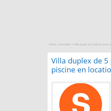
Home
»
Immobilier
»
Villa duplex de 5 pièces avec pi
Villa duplex de 5
piscine en locatio