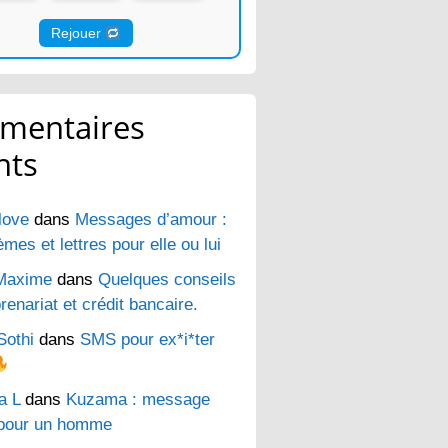
Rejouer
mentaires
nts
love
dans
Messages d’amour :
es et lettres pour elle ou lui
Maxime
dans
Quelques conseils
renariat et crédit bancaire.
Sothi
dans
SMS pour ex*i*ter
a L
dans
Kuzama : message
pour un homme