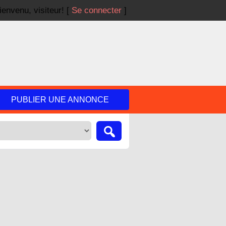
ienvenu,
visiteur!
[
Se connecter
]
PUBLIER UNE ANNONCE