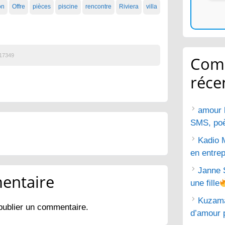
on
Offre
pièces
piscine
rencontre
Riviera
villa
17349
Com
réce
amour 
SMS, poèm
Kadio 
en entrep
Janne 
entaire
une fille
Kuzam
publier un commentaire.
d’amour 