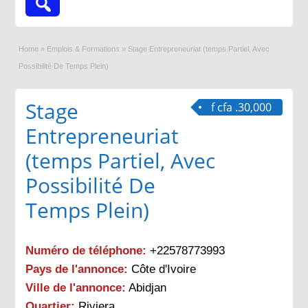
Home
»
Emplois & Formations
»
Stage Entrepreneuriat (temps Partiel, Avec
Possibilité De Temps Plein)
Stage
f cfa .30,000
Entrepreneuriat
(temps Partiel, Avec
Possibilité De
Temps Plein)
Numéro de téléphone:
+22578773993
Pays de l'annonce:
Côte d'Ivoire
Ville de l'annonce:
Abidjan
Quartier:
Riviera