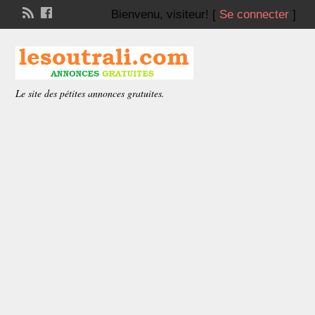
Bienvenu,
visiteur!
[
Se connecter
]
Le site des pétites annonces gratuites.