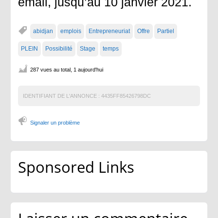
email, jusqu’au 10 janvier 2021.
abidjan
emplois
Entrepreneuriat
Offre
Partiel
PLEIN
Possibilité
Stage
temps
287 vues au total, 1 aujourd'hui
IDENTIFIANT DE L'ANNONCE :
4435FF85426798DC
Signaler un problème
Sponsored Links