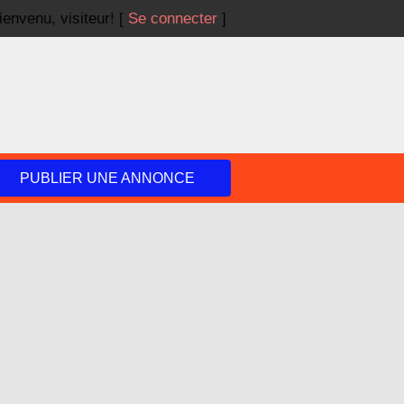
ienvenu,
visiteur!
[
Se connecter
]
PUBLIER UNE ANNONCE