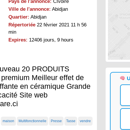
Pays de l'annonce:
CIvoire
Ville de l'annonce:
Abidjan
Quartier:
Abidjan
Répertoriée
22 février 2021 11 h 56
min
Expires:
12406 jours, 9 hours
ouveau 20 PRODUITS
remium Meilleur effet de
U
uffante en céramique Grande
cacité Site web
are.ci
maison
Multifonctionnelle
Presse
Tasse
vendre