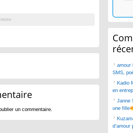
1890304
Com
réce
amour 
SMS, poèm
Kadio 
en entrep
entaire
Janne 
une fille
publier un commentaire.
Kuzam
d’amour 