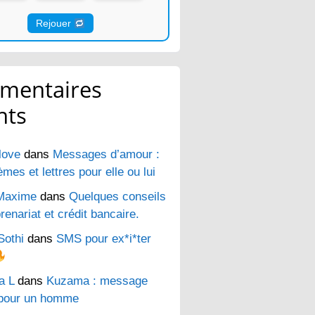
Rejouer
mentaires
nts
love
dans
Messages d’amour :
es et lettres pour elle ou lui
Maxime
dans
Quelques conseils
renariat et crédit bancaire.
Sothi
dans
SMS pour ex*i*ter
a L
dans
Kuzama : message
pour un homme