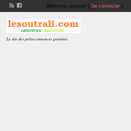
Bienvenu,
visiteur!
[
Se connecter
]
Le site des pétites annonces gratuites.