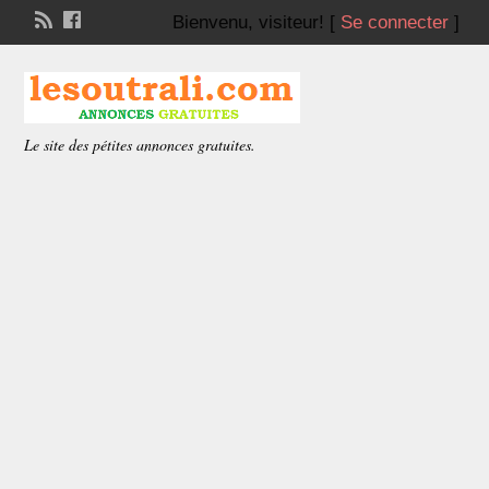
Bienvenu,
visiteur!
[
Se connecter
]
Le site des pétites annonces gratuites.