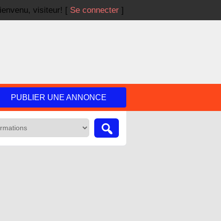
ienvenu,
visiteur!
[
Se connecter
]
PUBLIER UNE ANNONCE