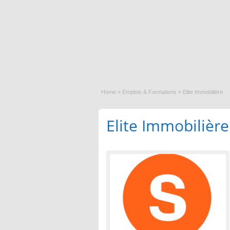
Home
»
Emplois & Formations
»
Elite Immobilière
Elite Immobilière