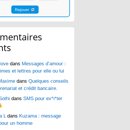
Rejouer
mentaires
nts
love
dans
Messages d’amour :
es et lettres pour elle ou lui
Maxime
dans
Quelques conseils
renariat et crédit bancaire.
Sothi
dans
SMS pour ex*i*ter
a L
dans
Kuzama : message
pour un homme