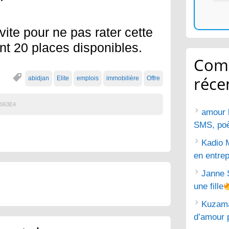
vite pour ne pas rater cette
nt 20 places disponibles.
Com
réce
abidjan
Elite
emplois
immobilière
Offre
063E4
amour 
SMS, poèm
Kadio 
en entrep
Janne 
une fille
Kuzam
d’amour 