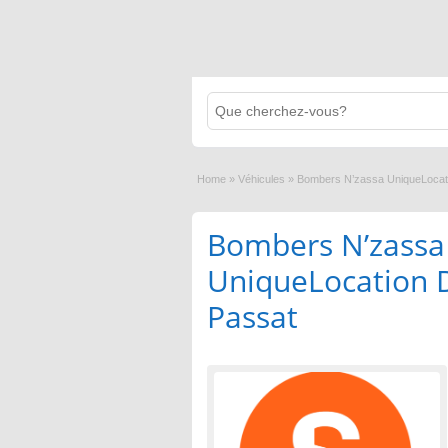
Home
»
Véhicules
»
Bombers N’zassa UniqueLocat
Bombers N’zassa
UniqueLocation 
Passat