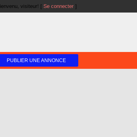
ienvenu,
visiteur!
[
Se connecter
]
PUBLIER UNE ANNONCE