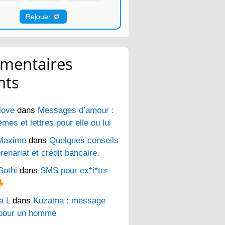
Rejouer
mentaires
nts
love
dans
Messages d’amour :
es et lettres pour elle ou lui
Maxime
dans
Quelques conseils
renariat et crédit bancaire.
Sothi
dans
SMS pour ex*i*ter
a L
dans
Kuzama : message
pour un homme