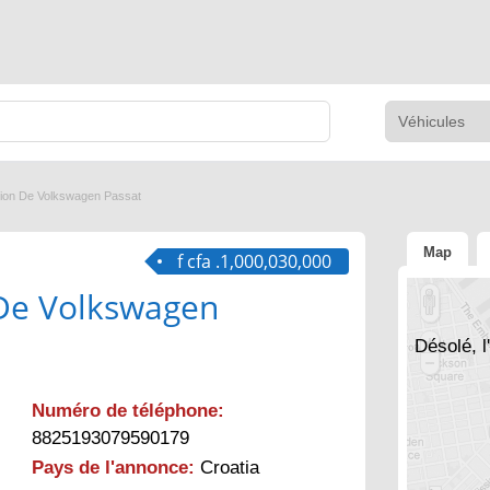
ion De Volkswagen Passat
Map
f cfa .1,000,030,000
De Volkswagen
Désolé, l
Numéro de téléphone:
8825193079590179
Pays de l'annonce:
Croatia