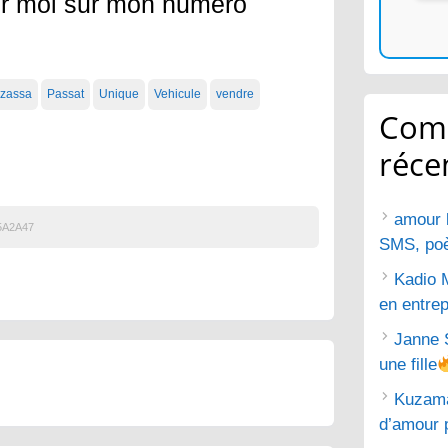
er moi sur mon numéro
'zassa
Passat
Unique
Vehicule
vendre
Com
réce
amour 
5A2A47
SMS, poèm
Kadio 
en entrep
Janne 
une fille
Kuzam
d’amour 