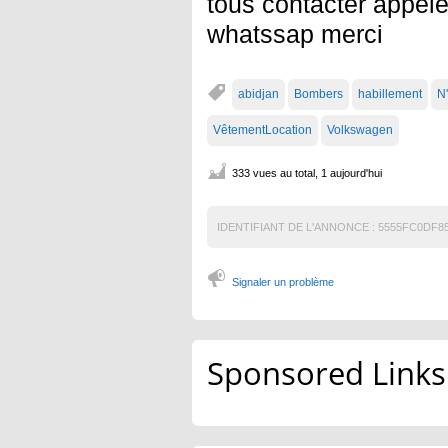
tous contacter appel
whatssap merci
abidjan
Bombers
habillement
N
VêtementLocation
Volkswagen
333 vues au total, 1 aujourd'hui
IDENTIFIANT DE L'ANNONCE :
5555FC0DF8
Signaler un problème
Sponsored Links