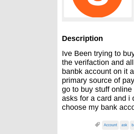
Description
Ive Been trying to buy
the verifaction and al
banbk account on it 
primary source of pay
go to buy stuff online
asks for a card and i 
choose my bank acc
Account
ask
b