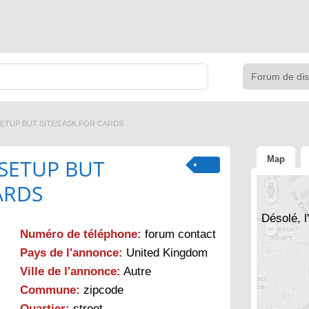
ETUP BUT SITES ASK FOR CARDS
Map
SETUP BUT
ARDS
Désolé, l
Numéro de téléphone:
forum contact
Pays de l'annonce:
United Kingdom
Ville de l'annonce:
Autre
Commune:
zipcode
Quartier:
street