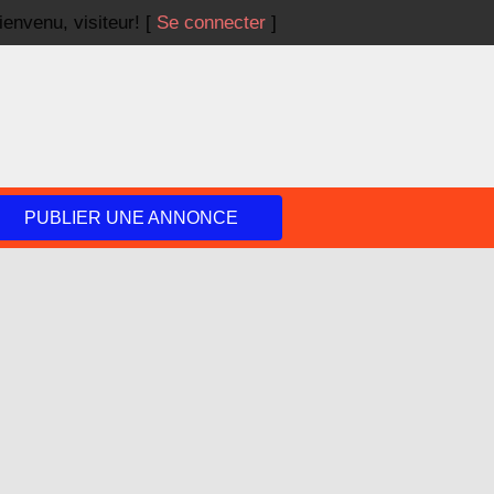
ienvenu,
visiteur!
[
Se connecter
]
PUBLIER UNE ANNONCE