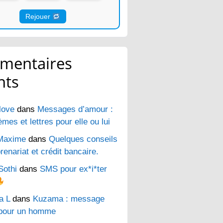
Rejouer
mentaires
nts
love
dans
Messages d’amour :
es et lettres pour elle ou lui
Maxime
dans
Quelques conseils
renariat et crédit bancaire.
Sothi
dans
SMS pour ex*i*ter
a L
dans
Kuzama : message
pour un homme