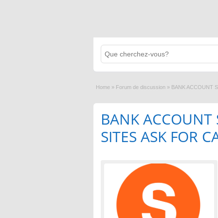
Home
»
Forum de discussion
»
BANK ACCOUNT S
BANK ACCOUNT 
SITES ASK FOR C