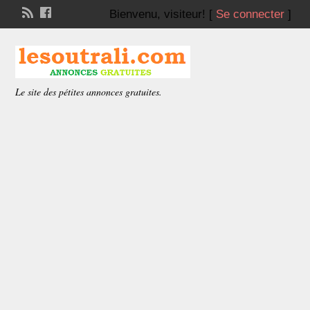
Bienvenu,
visiteur!
[
Se connecter
]
Le site des pétites annonces gratuites.