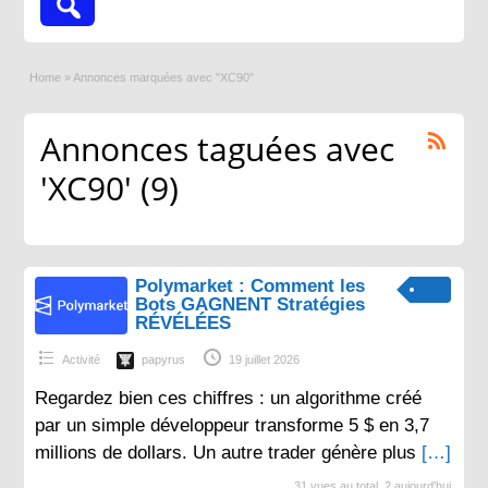
Home
»
Annonces marquées avec "XC90"
Annonces taguées avec
'XC90' (9)
Polymarket : Comment les
Bots GAGNENT Stratégies
RÉVÉLÉES
Activité
papyrus
19 juillet 2026
Regardez bien ces chiffres : un algorithme créé
par un simple développeur transforme 5 $ en 3,7
millions de dollars. Un autre trader génère plus
[…]
31 vues au total, 2 aujourd'hui