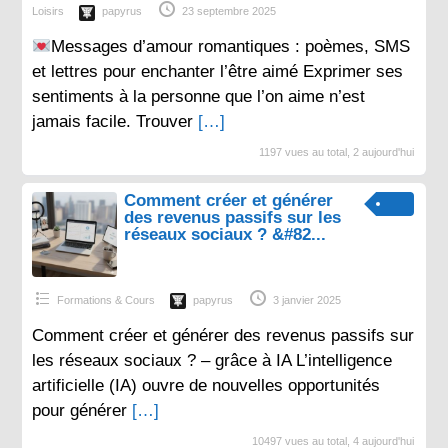
Loisirs
papyrus
23 septembre 2025
Messages d’amour romantiques : poèmes, SMS
et lettres pour enchanter l’être aimé Exprimer ses
sentiments à la personne que l’on aime n’est
jamais facile. Trouver
[…]
1197 vues au total, 2 aujourd'hui
Comment créer et générer
des revenus passifs sur les
réseaux sociaux ? &#82...
Formations & Cours
papyrus
3 janvier 2025
Comment créer et générer des revenus passifs sur
les réseaux sociaux ? – grâce à IA L’intelligence
artificielle (IA) ouvre de nouvelles opportunités
pour générer
[…]
10497 vues au total, 4 aujourd'hui