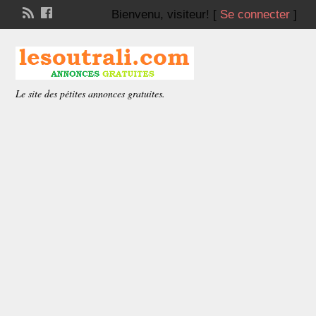
Bienvenu,
visiteur!
[
Se connecter
]
Le site des pétites annonces gratuites.