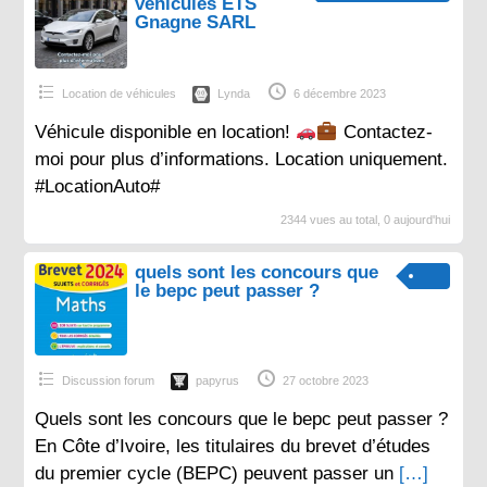
véhicules ETS
Gnagne SARL
Location de véhicules
Lynda
6 décembre 2023
Véhicule disponible en location!
Contactez-
moi pour plus d’informations. Location uniquement.
#LocationAuto#
2344 vues au total, 0 aujourd'hui
quels sont les concours que
le bepc peut passer ?
Discussion forum
papyrus
27 octobre 2023
Quels sont les concours que le bepc peut passer ?
En Côte d’Ivoire, les titulaires du brevet d’études
du premier cycle (BEPC) peuvent passer un
[…]