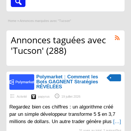
Home
»
Annonces marquées avec "Tucson"
Annonces taguées avec
'Tucson' (288)
Polymarket : Comment les
Bots GAGNENT Stratégies
RÉVÉLÉES
Activité
papyrus
19 juillet 2026
Regardez bien ces chiffres : un algorithme créé
par un simple développeur transforme 5 $ en 3,7
millions de dollars. Un autre trader génère plus
[…]
31 vues au total, 2 aujourd'hui