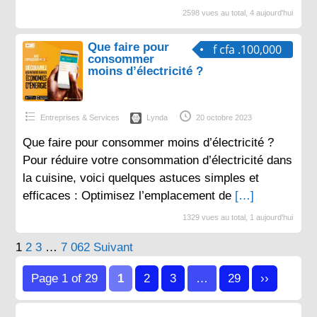
2598 vues au total, 4 aujourd'hui
Que faire pour
f cfa .100,000
consommer
moins d’électricité ?
Entreprises & Services
Lynda
20 octobre 2023
Que faire pour consommer moins d’électricité ?
Pour réduire votre consommation d’électricité dans
la cuisine, voici quelques astuces simples et
efficaces : Optimisez l’emplacement de
[…]
1329 vues au total, 1 aujourd'hui
Pagination
1
2
3
…
7 062
Suivant
des
Page 1 of 29
1
2
3
…
29
››
publications