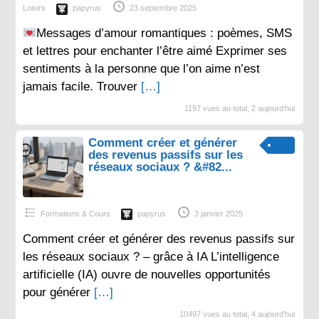
Loisirs
papyrus
23 septembre 2025
Messages d’amour romantiques : poèmes, SMS
et lettres pour enchanter l’être aimé Exprimer ses
sentiments à la personne que l’on aime n’est
jamais facile. Trouver
[…]
1197 vues au total, 2 aujourd'hui
Comment créer et générer
des revenus passifs sur les
réseaux sociaux ? &#82...
Formations & Cours
papyrus
3 janvier 2025
Comment créer et générer des revenus passifs sur
les réseaux sociaux ? – grâce à IA L’intelligence
artificielle (IA) ouvre de nouvelles opportunités
pour générer
[…]
10497 vues au total, 4 aujourd'hui