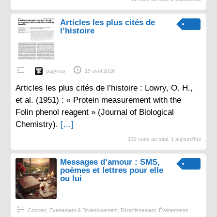
Articles les plus cités de
l’histoire
papyrus
19 avril 2026
Articles les plus cités de l’histoire : Lowry, O. H.,
et al. (1951) : « Protein measurement with the
Folin phenol reagent » (Journal of Biological
Chemistry).
[…]
132 vues au total, 1 aujourd'hui
Messages d’amour : SMS,
poèmes et lettres pour elle
ou lui
Concert, Evenement & Divertissement
,
Divertissement
,
Événements
,