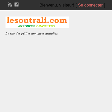
Bienvenu,
visiteur!
[
Se connecter
]
Le site des pétites annonces gratuites.