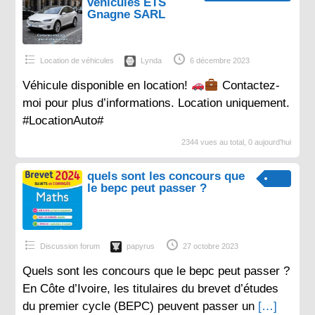
véhicules ETS
Gnagne SARL
Location de véhicules
Lynda
6 décembre 2023
Véhicule disponible en location!
Contactez-
moi pour plus d’informations. Location uniquement.
#LocationAuto#
2344 vues au total, 0 aujourd'hui
quels sont les concours que
le bepc peut passer ?
Discussion forum
papyrus
27 octobre 2023
Quels sont les concours que le bepc peut passer ?
En Côte d’Ivoire, les titulaires du brevet d’études
du premier cycle (BEPC) peuvent passer un
[…]