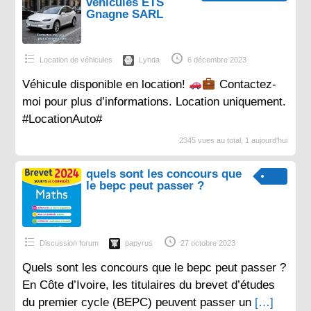
véhicules ETS
Gnagne SARL
Location de véhicules
Lynda
6 décembre 2023
Véhicule disponible en location!
Contactez-
moi pour plus d’informations. Location uniquement.
#LocationAuto#
2345 vues au total, 1 aujourd'hui
quels sont les concours que
le bepc peut passer ?
Discussion forum
papyrus
27 octobre 2023
Quels sont les concours que le bepc peut passer ?
En Côte d’Ivoire, les titulaires du brevet d’études
du premier cycle (BEPC) peuvent passer un
[…]