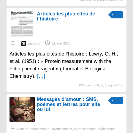
Articles les plus cités de
l’histoire
papyrus
19 avril 2026
Articles les plus cités de l’histoire : Lowry, O. H.,
et al. (1951) : « Protein measurement with the
Folin phenol reagent » (Journal of Biological
Chemistry).
[…]
133 vues au total, 1 aujourd'hui
Messages d’amour : SMS,
poèmes et lettres pour elle
ou lui
Concert, Evenement & Divertissement
,
Divertissement
,
Événements
,