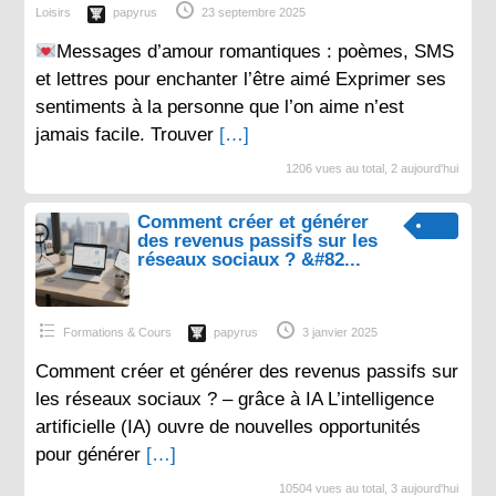
Loisirs
papyrus
23 septembre 2025
Messages d’amour romantiques : poèmes, SMS
et lettres pour enchanter l’être aimé Exprimer ses
sentiments à la personne que l’on aime n’est
jamais facile. Trouver
[…]
1206 vues au total, 2 aujourd'hui
Comment créer et générer
des revenus passifs sur les
réseaux sociaux ? &#82...
Formations & Cours
papyrus
3 janvier 2025
Comment créer et générer des revenus passifs sur
les réseaux sociaux ? – grâce à IA L’intelligence
artificielle (IA) ouvre de nouvelles opportunités
pour générer
[…]
10504 vues au total, 3 aujourd'hui