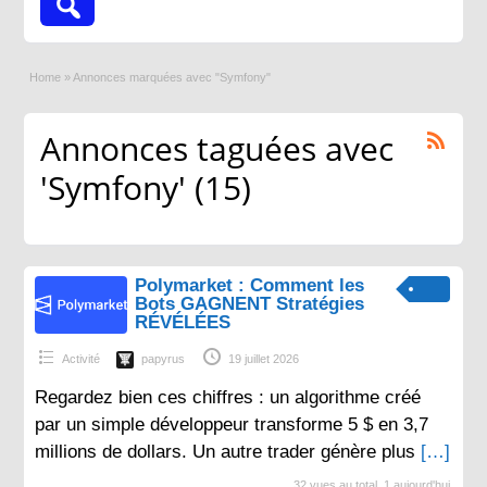
Home
»
Annonces marquées avec "Symfony"
Annonces taguées avec
'Symfony' (15)
Polymarket : Comment les
Bots GAGNENT Stratégies
RÉVÉLÉES
Activité
papyrus
19 juillet 2026
Regardez bien ces chiffres : un algorithme créé
par un simple développeur transforme 5 $ en 3,7
millions de dollars. Un autre trader génère plus
[…]
32 vues au total, 1 aujourd'hui