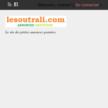
Bienvenu,
visiteur!
[
Se connecter
]
Le site des pétites annonces gratuites.