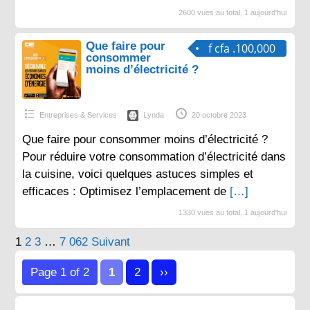
2600 vues au total, 1 aujourd'hui
Que faire pour
f cfa .100,000
consommer
moins d’électricité ?
Entreprises & Services
Lynda
20 octobre 2023
Que faire pour consommer moins d’électricité ?
Pour réduire votre consommation d’électricité dans
la cuisine, voici quelques astuces simples et
efficaces : Optimisez l’emplacement de
[…]
1330 vues au total, 1 aujourd'hui
Pagination
1
2
3
…
7 062
Suivant
des
Page 1 of 2
1
2
››
publications