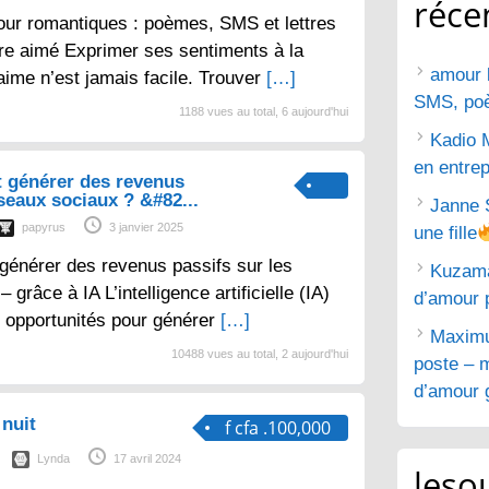
réce
ur romantiques : poèmes, SMS et lettres
tre aimé Exprimer ses sentiments à la
amour 
aime n’est jamais facile. Trouver
[…]
SMS, poèm
1188 vues au total, 6 aujourd'hui
Kadio 
en entrep
 générer des revenus
éseaux sociaux ? &#82...
Janne 
papyrus
3 janvier 2025
une fille
générer des revenus passifs sur les
Kuzam
grâce à IA L’intelligence artificielle (IA)
d’amour 
 opportunités pour générer
[…]
Maximu
10488 vues au total, 2 aujourd'hui
poste – m
d’amour g
nuit
f cfa .100,000
Lynda
17 avril 2024
lesou