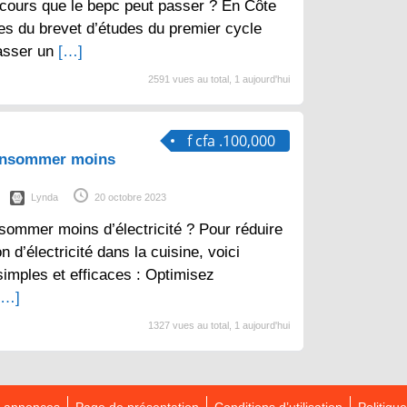
cours que le bepc peut passer ? En Côte
aires du brevet d’études du premier cycle
asser un
[…]
2591 vues au total, 1 aujourd'hui
f cfa .100,000
consommer moins
Lynda
20 octobre 2023
sommer moins d’électricité ? Pour réduire
d’électricité dans la cuisine, voici
imples et efficaces : Optimisez
[…]
1327 vues au total, 1 aujourd'hui