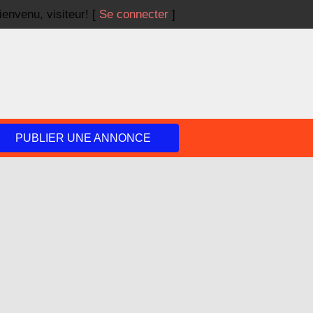
ienvenu,
visiteur!
[
Se connecter
]
PUBLIER UNE ANNONCE