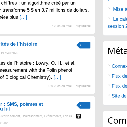
chiffres : un algorithme créé par un
Mise à
 transforme 5 $ en 3,7 millions de dollars.
nère plus
[…]
Le cal
session 
27 vues au total, 1 aujourd'hui
ités de l’histoire
Mét
19 avril 2026
tés de l’histoire : Lowry, O. H., et al.
Connex
 measurement with the Folin phenol
Flux de
 of Biological Chemistry).
[…]
Flux d
130 vues au total, 1 aujourd'hui
Site d
r : SMS, poèmes et
u lui
Divertissement
,
Divertissement
,
Événements
,
Loisirs
Com
e 2025