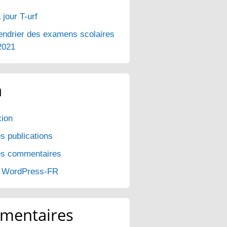
 jour T-urf
endrier des examens scolaires
2021
a
ion
s publications
es commentaires
e WordPress-FR
mentaires