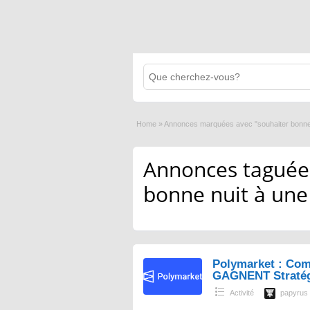
Home
»
Annonces marquées avec "souhaiter bonne 
Annonces taguées
bonne nuit à une 
Polymarket : Com
GAGNENT Straté
Activité
papyrus