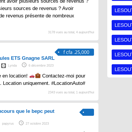
nt avoir plusieurs sources de revenus ?
sieurs sources de revenus ? Avoir
LESOU
 de revenus présente de nombreux
LESOU
3178 vues au total, 4 aujourd'hui
LESOU
f cfa .25,000
LESOUT
cules ETS Gnagne SARL
Lynda
6 décembre 2023
LESOUT
e en location!
Contactez-moi pour
s. Location uniquement. #LocationAuto#
2343 vues au total, 1 aujourd'hui
ncours que le bepc peut
papyrus
27 octobre 2023