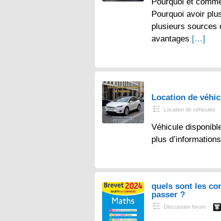
Pourquoi et comme
Pourquoi avoir plu
plusieurs sources
avantages
[…]
Location de véhi
Location de véhicules
Véhicule disponibl
plus d’information
quels sont les co
passer ?
Discussion forum