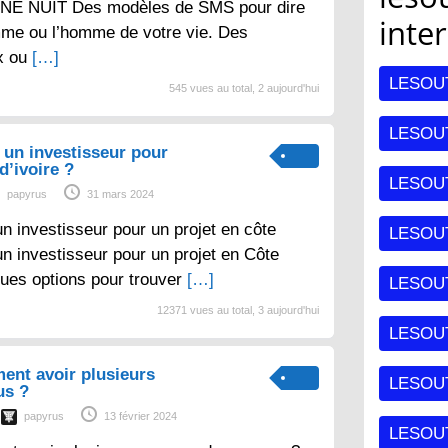
E NUIT Des modèles de SMS pour dire
inte
mme ou l’homme de votre vie. Des
x ou
[…]
LESOU
545 vues au total, 2 aujourd'hui
LESOUT
un investisseur pour
d’ivoire ?
LESOU
papyrus
31 mars 2024
 investisseur pour un projet en côte
LESOU
un investisseur pour un projet en Côte
lques options pour trouver
[…]
LESOU
12371 vues au total, 3 aujourd'hui
LESOUT
ent avoir plusieurs
LESOU
us ?
papyrus
13 février 2024
LESOU