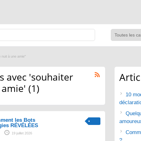
nuit à une amie"
 avec 'souhaiter
Arti
amie' (1)
10 mod
déclarat
Quelq
ment les Bots
amoureu
gies RÉVÉLÉES
Commen
19 juillet 2026
?