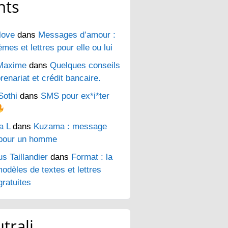
nts
love
dans
Messages d’amour :
es et lettres pour elle ou lui
Maxime
dans
Quelques conseils
renariat et crédit bancaire.
Sothi
dans
SMS pour ex*i*ter
a L
dans
Kuzama : message
pour un homme
s Taillandier
dans
Format : la
odèles de textes et lettres
ratuites
trali