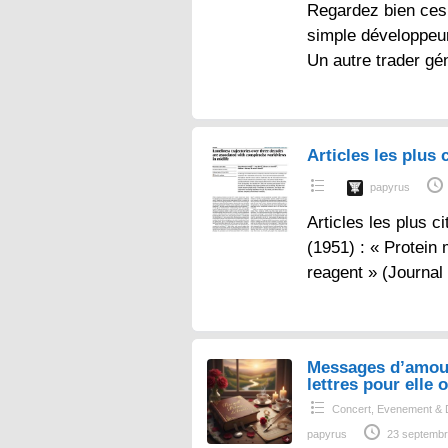
Regardez bien ces 
simple développeur
Un autre trader gé
Articles les plus c
papyrus
Articles les plus ci
(1951) : « Protein
reagent » (Journal
Messages d’amou
lettres pour elle o
Concert, Evenement & 
papyrus
23 septembr