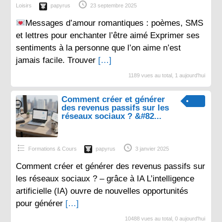
Loisirs
papyrus
23 septembre 2025
Messages d’amour romantiques : poèmes, SMS
et lettres pour enchanter l’être aimé Exprimer ses
sentiments à la personne que l’on aime n’est
jamais facile. Trouver
[…]
1189 vues au total, 1 aujourd'hui
Comment créer et générer
des revenus passifs sur les
réseaux sociaux ? &#82...
Formations & Cours
papyrus
3 janvier 2025
Comment créer et générer des revenus passifs sur
les réseaux sociaux ? – grâce à IA L’intelligence
artificielle (IA) ouvre de nouvelles opportunités
pour générer
[…]
10488 vues au total, 0 aujourd'hui