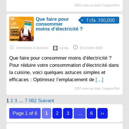
2591 vues au total, 0 aujourd'hui
Que faire pour
f cfa .100,000
consommer
moins d’électricité ?
Entreprises & Services
Lynda
20 octobre 2023
Que faire pour consommer moins d’électricité ?
Pour réduire votre consommation d’électricité dans
la cuisine, voici quelques astuces simples et
efficaces : Optimisez l’emplacement de
[…]
1327 vues au total, 0 aujourd'hui
Pagination
1
2
3
…
7 062
Suivant
des
Page 1 of 6
1
2
3
…
6
››
publications