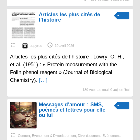
Articles les plus cités de
l’histoire
papyrus
19 avril 2026
Articles les plus cités de l’histoire : Lowry, O. H.,
et al. (1951) : « Protein measurement with the
Folin phenol reagent » (Journal of Biological
Chemistry).
[…]
130 vues au total, 0 aujourd'hui
Messages d’amour : SMS,
poèmes et lettres pour elle
ou lui
Concert, Evenement & Divertissement
,
Divertissement
,
Événements
,