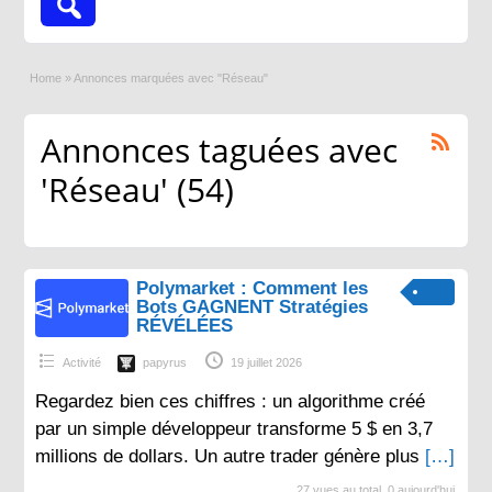
Home
»
Annonces marquées avec "Réseau"
Annonces taguées avec
'Réseau' (54)
Polymarket : Comment les
Bots GAGNENT Stratégies
RÉVÉLÉES
Activité
papyrus
19 juillet 2026
Regardez bien ces chiffres : un algorithme créé
par un simple développeur transforme 5 $ en 3,7
millions de dollars. Un autre trader génère plus
[…]
27 vues au total, 0 aujourd'hui