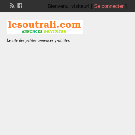
Bienvenu,
visiteur!
[
Se connecter
]
Le site des pétites annonces gratuites.