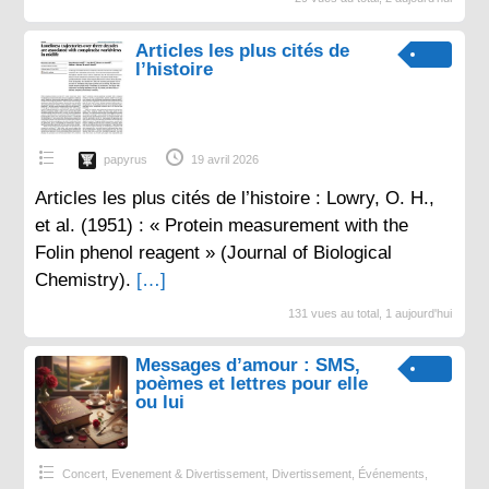
Articles les plus cités de
l’histoire
papyrus
19 avril 2026
Articles les plus cités de l’histoire : Lowry, O. H.,
et al. (1951) : « Protein measurement with the
Folin phenol reagent » (Journal of Biological
Chemistry).
[…]
131 vues au total, 1 aujourd'hui
Messages d’amour : SMS,
poèmes et lettres pour elle
ou lui
Concert, Evenement & Divertissement
,
Divertissement
,
Événements
,