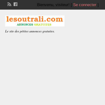
Bienvenu,
visiteur!
[
Se connecter
]
Le site des pétites annonces gratuites.