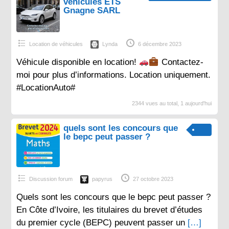
véhicules ETS
Gnagne SARL
Location de véhicules
Lynda
6 décembre 2023
Véhicule disponible en location!
Contactez-
moi pour plus d’informations. Location uniquement.
#LocationAuto#
2344 vues au total, 1 aujourd'hui
quels sont les concours que
le bepc peut passer ?
Discussion forum
papyrus
27 octobre 2023
Quels sont les concours que le bepc peut passer ?
En Côte d’Ivoire, les titulaires du brevet d’études
du premier cycle (BEPC) peuvent passer un
[…]