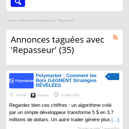
Home
»
Annonces marquées avec "Repasseur"
Annonces taguées avec
'Repasseur' (35)
Polymarket : Comment les
Bots GAGNENT Stratégies
RÉVÉLÉES
Activité
papyrus
19 juillet 2026
Regardez bien ces chiffres : un algorithme créé
par un simple développeur transforme 5 $ en 3,7
millions de dollars. Un autre trader génère plus
[…]
29 vues au total, 2 aujourd'hui