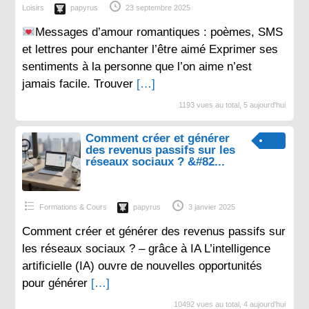
Loisirs
papyrus
23 septembre 2025
Messages d’amour romantiques : poèmes, SMS
et lettres pour enchanter l’être aimé Exprimer ses
sentiments à la personne que l’on aime n’est
jamais facile. Trouver
[…]
1193 vues au total, 5 aujourd'hui
Comment créer et générer
des revenus passifs sur les
réseaux sociaux ? &#82...
Formations & Cours
papyrus
3 janvier 2025
Comment créer et générer des revenus passifs sur
les réseaux sociaux ? – grâce à IA L’intelligence
artificielle (IA) ouvre de nouvelles opportunités
pour générer
[…]
10492 vues au total, 4 aujourd'hui