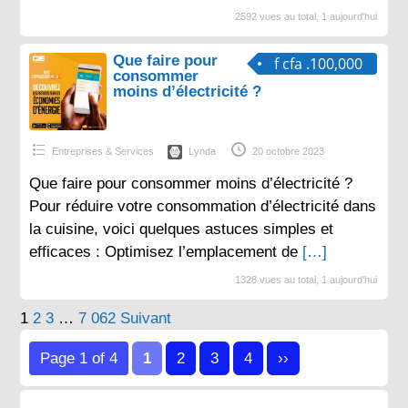
2592 vues au total, 1 aujourd'hui
Que faire pour
f cfa .100,000
consommer
moins d’électricité ?
Entreprises & Services
Lynda
20 octobre 2023
Que faire pour consommer moins d’électricité ?
Pour réduire votre consommation d’électricité dans
la cuisine, voici quelques astuces simples et
efficaces : Optimisez l’emplacement de
[…]
1328 vues au total, 1 aujourd'hui
Pagination
1
2
3
…
7 062
Suivant
des
Page 1 of 4
1
2
3
4
››
publications