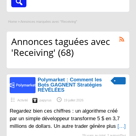
Home
»
Annonces marquées avec "Receiving"
Annonces taguées avec
'Receiving' (68)
Polymarket : Comment les
Bots GAGNENT Stratégies
RÉVÉLÉES
Activité
papyrus
19 juillet 2026
Regardez bien ces chiffres : un algorithme créé
par un simple développeur transforme 5 $ en 3,7
millions de dollars. Un autre trader génère plus
[…]
29 vues au total, 2 aujourd'hui