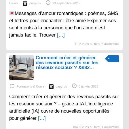
Loisirs
papyrus
23 septembre 2025
Messages d’amour romantiques : poèmes, SMS
et lettres pour enchanter l’être aimé Exprimer ses
sentiments à la personne que l’on aime n’est
jamais facile. Trouver
[…]
1193 vues au total, 5 aujourd'hui
Comment créer et générer
des revenus passifs sur les
réseaux sociaux ? &#82...
Formations & Cours
papyrus
3 janvier 2025
Comment créer et générer des revenus passifs sur
les réseaux sociaux ? – grâce à IA L’intelligence
artificielle (IA) ouvre de nouvelles opportunités
pour générer
[…]
10492 vues au total, 4 aujourd'hui