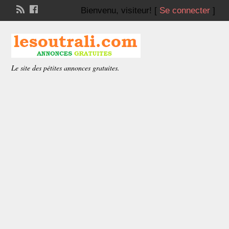
Bienvenu,
visiteur!
[
Se connecter
]
Le site des pétites annonces gratuites.