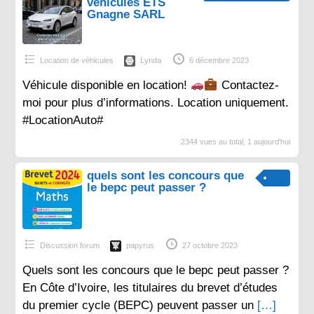
véhicules ETS
Gnagne SARL
Location de véhicules
Lynda
6 décembre 2023
Véhicule disponible en location!
Contactez-
moi pour plus d’informations. Location uniquement.
#LocationAuto#
2344 vues au total, 1 aujourd'hui
quels sont les concours que
le bepc peut passer ?
Discussion forum
papyrus
27 octobre 2023
Quels sont les concours que le bepc peut passer ?
En Côte d’Ivoire, les titulaires du brevet d’études
du premier cycle (BEPC) peuvent passer un
[…]