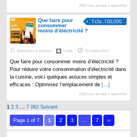
2592 vues au total, 1 aujourd'hui
Que faire pour
f cfa .100,000
consommer
moins d’électricité ?
Entreprises & Services
Lynda
20 octobre 2023
Que faire pour consommer moins d’électricité ?
Pour réduire votre consommation d’électricité dans
la cuisine, voici quelques astuces simples et
efficaces : Optimisez l’emplacement de
[…]
1328 vues au total, 1 aujourd'hui
Pagination
1
2
3
…
7 062
Suivant
des
Page 1 of 7
1
2
3
…
7
››
publications