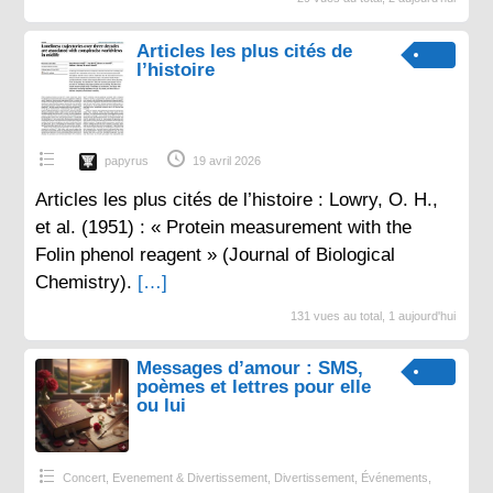
Articles les plus cités de
l’histoire
papyrus
19 avril 2026
Articles les plus cités de l’histoire : Lowry, O. H.,
et al. (1951) : « Protein measurement with the
Folin phenol reagent » (Journal of Biological
Chemistry).
[…]
131 vues au total, 1 aujourd'hui
Messages d’amour : SMS,
poèmes et lettres pour elle
ou lui
Concert, Evenement & Divertissement
,
Divertissement
,
Événements
,