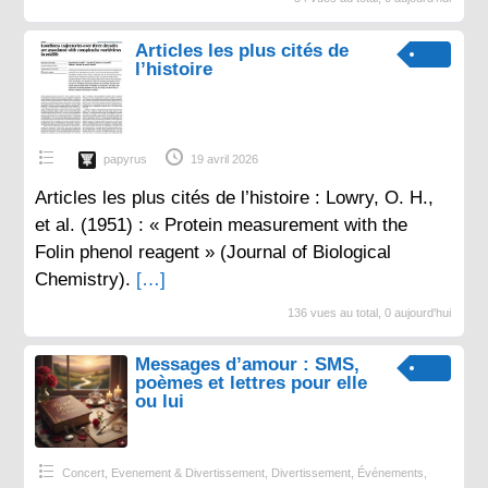
Articles les plus cités de
l’histoire
papyrus
19 avril 2026
Articles les plus cités de l’histoire : Lowry, O. H.,
et al. (1951) : « Protein measurement with the
Folin phenol reagent » (Journal of Biological
Chemistry).
[…]
136 vues au total, 0 aujourd'hui
Messages d’amour : SMS,
poèmes et lettres pour elle
ou lui
Concert, Evenement & Divertissement
,
Divertissement
,
Événements
,