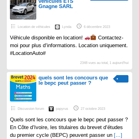
véhicules ETS
Gnagne SARL
Location de véhicules
Lynda
6 décembre 2023
Véhicule disponible en location!
Contactez-
moi pour plus d’informations. Location uniquement.
#LocationAuto#
2348 vues au total, 1 aujourd'hui
quels sont les concours que
le bepc peut passer ?
Discussion forum
papyrus
27 octobre 2023
Quels sont les concours que le bepc peut passer ?
En Côte d’Ivoire, les titulaires du brevet d’études
du premier cycle (BEPC) peuvent passer un
[…]