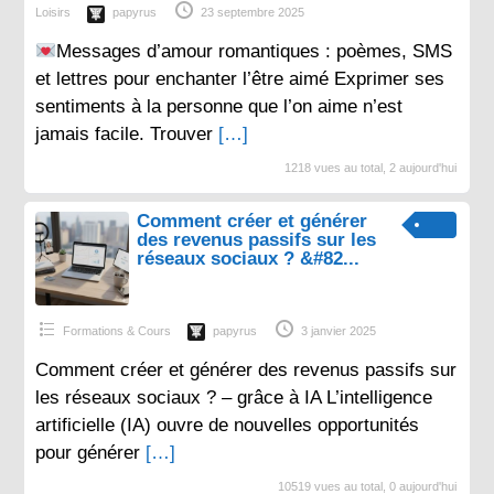
Loisirs
papyrus
23 septembre 2025
Messages d’amour romantiques : poèmes, SMS
et lettres pour enchanter l’être aimé Exprimer ses
sentiments à la personne que l’on aime n’est
jamais facile. Trouver
[…]
1218 vues au total, 2 aujourd'hui
Comment créer et générer
des revenus passifs sur les
réseaux sociaux ? &#82...
Formations & Cours
papyrus
3 janvier 2025
Comment créer et générer des revenus passifs sur
les réseaux sociaux ? – grâce à IA L’intelligence
artificielle (IA) ouvre de nouvelles opportunités
pour générer
[…]
10519 vues au total, 0 aujourd'hui