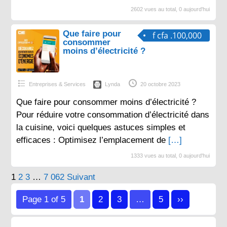
2602 vues au total, 0 aujourd'hui
Que faire pour
f cfa .100,000
consommer
moins d’électricité ?
Entreprises & Services
Lynda
20 octobre 2023
Que faire pour consommer moins d’électricité ?
Pour réduire votre consommation d’électricité dans
la cuisine, voici quelques astuces simples et
efficaces : Optimisez l’emplacement de
[…]
1333 vues au total, 0 aujourd'hui
Pagination
1
2
3
…
7 062
Suivant
des
Page 1 of 5
1
2
3
…
5
››
publications