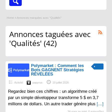
Home
»
Annonces marquées avec "Qualités"
Annonces taguées avec
'Qualités' (42)
Polymarket : Comment les
Bots GAGNENT Stratégies
RÉVÉLÉES
Activité
papyrus
19 juillet 2026
Regardez bien ces chiffres : un algorithme créé
par un simple développeur transforme 5 $ en 3,7
millions de dollars. Un autre trader génère plus
[…]
34 vues au total, 0 aujourd'hui