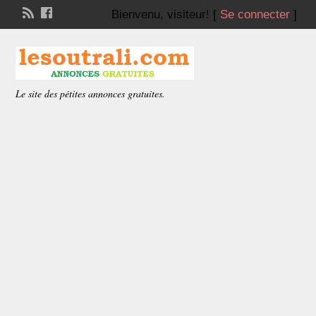
Bienvenu,
visiteur!
[
Se connecter
]
Le site des pétites annonces gratuites.