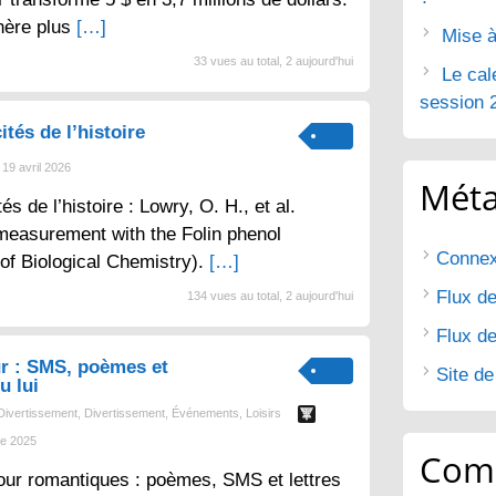
nère plus
[…]
Mise à
33 vues au total, 2 aujourd'hui
Le cal
session 
ités de l’histoire
19 avril 2026
Mét
tés de l’histoire : Lowry, O. H., et al.
 measurement with the Folin phenol
Connex
 of Biological Chemistry).
[…]
Flux de
134 vues au total, 2 aujourd'hui
Flux d
r : SMS, poèmes et
Site d
u lui
Divertissement
,
Divertissement
,
Événements
,
Loisirs
e 2025
Com
ur romantiques : poèmes, SMS et lettres