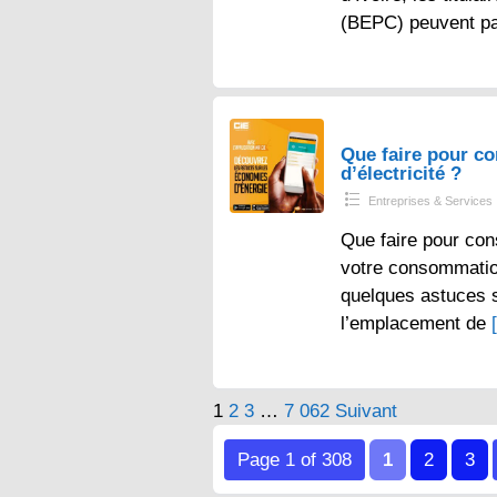
(BEPC) peuvent p
Que faire pour 
d’électricité ?
Entreprises & Services
Que faire pour con
votre consommation 
quelques astuces s
l’emplacement de
Pagination
1
2
3
…
7 062
Suivant
des
Page 1 of 308
1
2
3