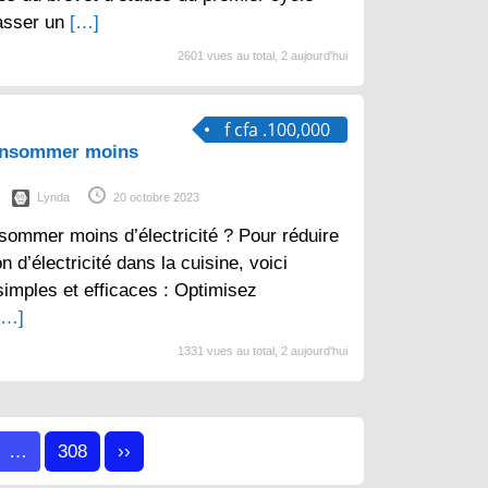
asser un
[…]
2601 vues au total, 2 aujourd'hui
f cfa .100,000
consommer moins
Lynda
20 octobre 2023
sommer moins d’électricité ? Pour réduire
d’électricité dans la cuisine, voici
imples et efficaces : Optimisez
[…]
1331 vues au total, 2 aujourd'hui
…
308
››