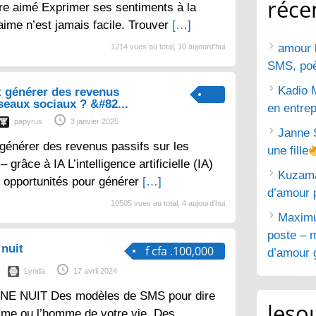
réce
tre aimé Exprimer ses sentiments à la
aime n’est jamais facile. Trouver
[…]
amour 
1214 vues au total, 10 aujourd'hui
SMS, poèm
Kadio 
 générer des revenus
éseaux sociaux ? &#82...
en entrep
papyrus
3 janvier 2025
Janne 
générer des revenus passifs sur les
une fille
grâce à IA L’intelligence artificielle (IA)
Kuzam
 opportunités pour générer
[…]
d’amour 
10505 vues au total, 4 aujourd'hui
Maximu
poste – m
nuit
f cfa .100,000
d’amour g
Lynda
17 avril 2024
E NUIT Des modèles de SMS pour dire
lesou
mme ou l’homme de votre vie. Des