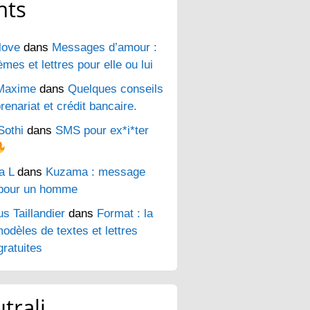
nts
love
dans
Messages d’amour :
es et lettres pour elle ou lui
Maxime
dans
Quelques conseils
renariat et crédit bancaire.
Sothi
dans
SMS pour ex*i*ter
a L
dans
Kuzama : message
pour un homme
s Taillandier
dans
Format : la
odèles de textes et lettres
ratuites
trali