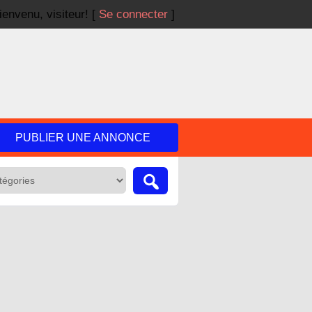
ienvenu,
visiteur!
[
Se connecter
]
PUBLIER UNE ANNONCE