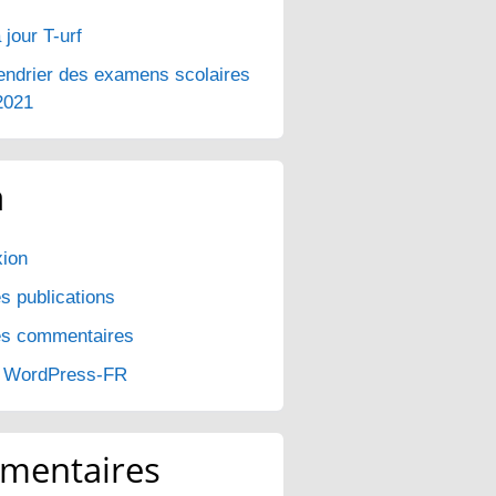
 jour T-urf
endrier des examens scolaires
2021
a
ion
s publications
es commentaires
e WordPress-FR
mentaires