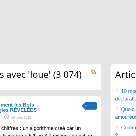
avec 'loue' (3 074)
Arti
10 mod
déclarat
ment les Bots
Quelq
gies RÉVÉLÉES
amoureu
19 juillet 2026
Commen
chiffres : un algorithme créé par un
?
 transforme 5 $ en 3,7 millions de dollars.