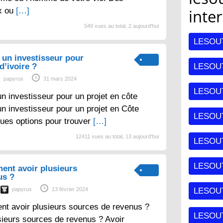
x ou
[…]
inte
549 vues au total, 2 aujourd'hui
LESOU
un investisseur pour
d’ivoire ?
LESOUT
papyrus
31 mars 2024
LESOU
 investisseur pour un projet en côte
un investisseur pour un projet en Côte
LESOU
lques options pour trouver
[…]
12411 vues au total, 13 aujourd'hui
LESOU
LESOUT
ent avoir plusieurs
us ?
papyrus
13 février 2024
LESOU
nt avoir plusieurs sources de revenus ?
LESOU
sieurs sources de revenus ? Avoir