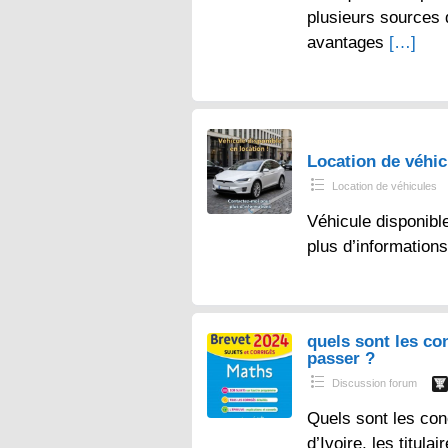
plusieurs sources
avantages
[…]
Location de véhi
Location de véhicules
Véhicule disponibl
plus d’information
quels sont les co
passer ?
Discussion forum
Quels sont les con
d’Ivoire, les titul