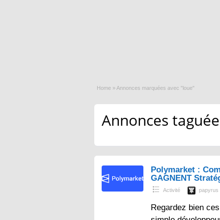
Home
»
Annonces marquées avec "loue"
Annonces taguées 
Polymarket : Com
GAGNENT Straté
Activité
papyrus
Regardez bien ces 
simple développeur