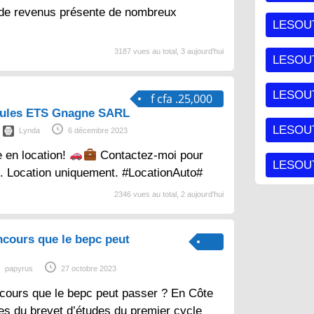
 de revenus présente de nombreux
LESOU
3187 vues au total, 3 aujourd'hui
LESOU
LESOU
f cfa .25,000
cules ETS Gnagne SARL
LESOUT
Lynda
6 décembre 2023
e en location!
Contactez-moi pour
LESOUT
s. Location uniquement. #LocationAuto#
2346 vues au total, 2 aujourd'hui
ncours que le bepc peut
papyrus
27 octobre 2023
cours que le bepc peut passer ? En Côte
aires du brevet d’études du premier cycle