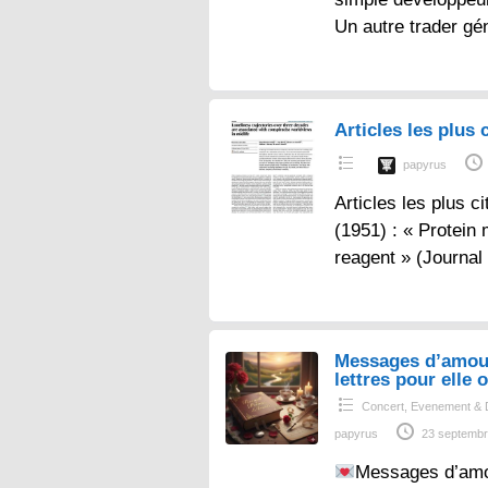
Un autre trader gé
Articles les plus c
papyrus
Articles les plus ci
(1951) : « Protein
reagent » (Journal
Messages d’amou
lettres pour elle o
Concert, Evenement & 
papyrus
23 septembr
Messages d’amo