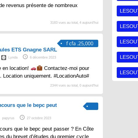
 de revenus présente de nombreux
LESOU
3183 vues au total, 4 aujourd'hui
LESOU
LESOU
f cfa .25,000
cules ETS Gnagne SARL
LESOUT
Lynda
6 décembre 2023
e en location!
Contactez-moi pour
LESOUT
s. Location uniquement. #LocationAuto#
2344 vues au total, 0 aujourd'hui
ncours que le bepc peut
papyrus
27 octobre 2023
cours que le bepc peut passer ? En Côte
aires du brevet d’études du premier cycle