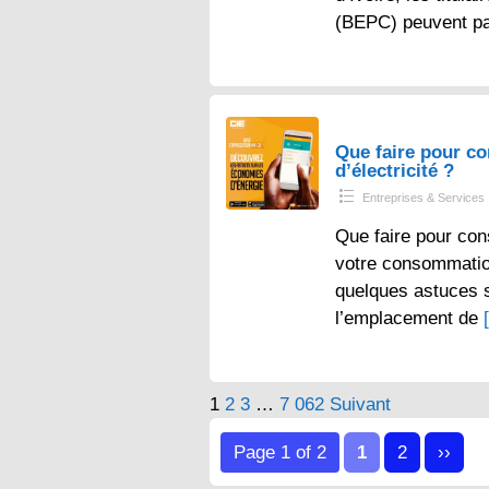
(BEPC) peuvent p
Que faire pour 
d’électricité ?
Entreprises & Services
Que faire pour con
votre consommation 
quelques astuces s
l’emplacement de
Pagination
1
2
3
…
7 062
Suivant
des
Page 1 of 2
1
2
››