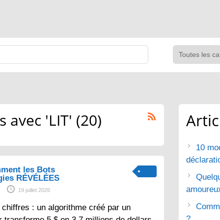
avec 'LIT' (20)
Arti
10 mod
déclarat
ment les Bots
Quelq
gies RÉVÉLÉES
amoureu
19 juillet 2026
Commen
chiffres : un algorithme créé par un
?
 transforme 5 $ en 3,7 millions de dollars.