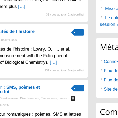
nère plus
[…]
Mise à
31 vues au total, 2 aujourd'hui
Le cal
session 
ités de l’histoire
19 avril 2026
Mét
tés de l’histoire : Lowry, O. H., et al.
 measurement with the Folin phenol
Connex
 of Biological Chemistry).
[…]
Flux de
131 vues au total, 0 aujourd'hui
Flux d
r : SMS, poèmes et
Site d
u lui
Divertissement
,
Divertissement
,
Événements
,
Loisirs
e 2025
Com
ur romantiques : poèmes, SMS et lettres