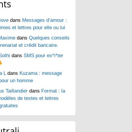
nts
love
dans
Messages d’amour :
es et lettres pour elle ou lui
Maxime
dans
Quelques conseils
renariat et crédit bancaire.
Sothi
dans
SMS pour ex*i*ter
a L
dans
Kuzama : message
pour un homme
s Taillandier
dans
Format : la
odèles de textes et lettres
ratuites
trali