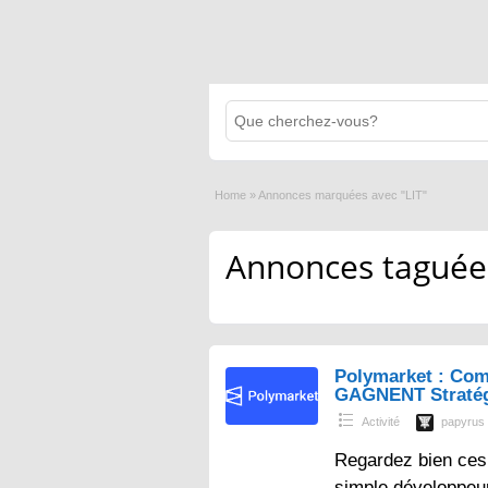
Home
»
Annonces marquées avec "LIT"
Annonces taguées 
Polymarket : Com
GAGNENT Straté
Activité
papyrus
Regardez bien ces 
simple développeur