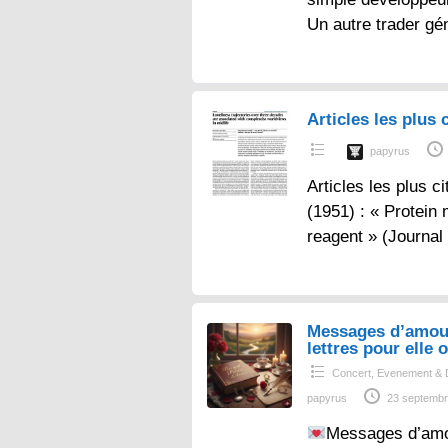
Un autre trader gé
Articles les plus c
papyrus
Articles les plus ci
(1951) : « Protein
reagent » (Journal
Messages d’amou
lettres pour elle o
Concert, Evenement & 
papyrus
23 septembr
Messages d’amo