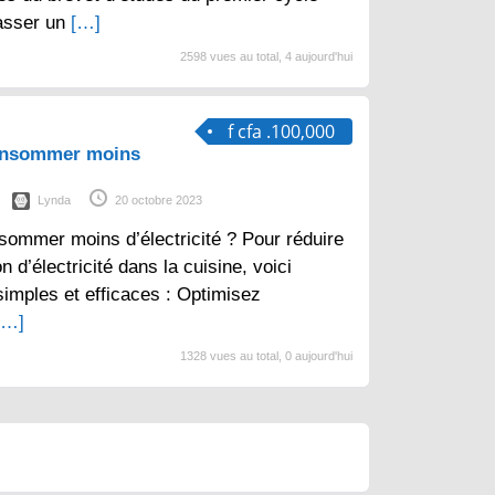
asser un
[…]
2598 vues au total, 4 aujourd'hui
f cfa .100,000
consommer moins
Lynda
20 octobre 2023
sommer moins d’électricité ? Pour réduire
d’électricité dans la cuisine, voici
imples et efficaces : Optimisez
[…]
1328 vues au total, 0 aujourd'hui