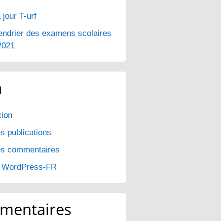
 jour T-urf
endrier des examens scolaires
2021
a
ion
s publications
es commentaires
e WordPress-FR
mentaires