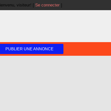
ienvenu,
visiteur!
[
Se connecter
]
PUBLIER UNE ANNONCE