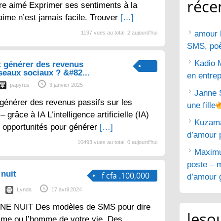
réce
tre aimé Exprimer ses sentiments à la
aime n’est jamais facile. Trouver
[…]
amour 
1197 vues au total, 2 aujourd'hui
SMS, poèm
Kadio 
 générer des revenus
éseaux sociaux ? &#82...
en entrep
papyrus
3 janvier 2025
Janne 
générer des revenus passifs sur les
une fille
grâce à IA L’intelligence artificielle (IA)
Kuzam
 opportunités pour générer
[…]
d’amour 
10493 vues au total, 0 aujourd'hui
Maximu
poste – m
nuit
f cfa .100,000
d’amour g
Lynda
17 avril 2024
E NUIT Des modèles de SMS pour dire
lesou
mme ou l’homme de votre vie. Des