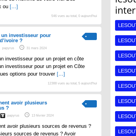
x ou
[…]
inte
546 vues au total, 0 aujourd'hui
LESOU
un investisseur pour
d’ivoire ?
LESOUT
papyrus
31 mars 2024
LESOU
 investisseur pour un projet en côte
un investisseur pour un projet en Côte
LESOU
lques options pour trouver
[…]
12388 vues au total, 5 aujourd'hui
LESOU
LESOUT
ent avoir plusieurs
us ?
papyrus
13 février 2024
LESOU
nt avoir plusieurs sources de revenus ?
LESOU
sieurs sources de revenus ? Avoir