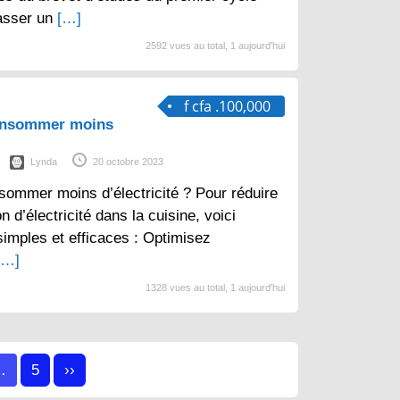
asser un
[…]
2592 vues au total, 1 aujourd'hui
f cfa .100,000
consommer moins
Lynda
20 octobre 2023
sommer moins d’électricité ? Pour réduire
d’électricité dans la cuisine, voici
imples et efficaces : Optimisez
[…]
1328 vues au total, 1 aujourd'hui
…
5
››