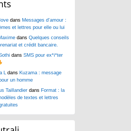
nts
love
dans
Messages d’amour :
es et lettres pour elle ou lui
Maxime
dans
Quelques conseils
renariat et crédit bancaire.
Sothi
dans
SMS pour ex*i*ter
a L
dans
Kuzama : message
pour un homme
s Taillandier
dans
Format : la
odèles de textes et lettres
ratuites
trali