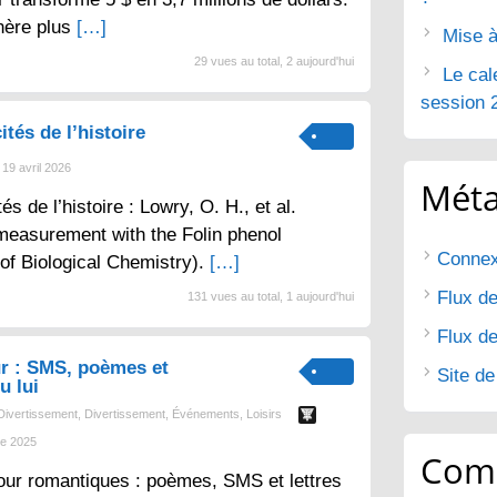
nère plus
[…]
Mise à
29 vues au total, 2 aujourd'hui
Le cal
session 
ités de l’histoire
19 avril 2026
Mét
tés de l’histoire : Lowry, O. H., et al.
 measurement with the Folin phenol
Connex
 of Biological Chemistry).
[…]
Flux de
131 vues au total, 1 aujourd'hui
Flux d
r : SMS, poèmes et
Site d
u lui
Divertissement
,
Divertissement
,
Événements
,
Loisirs
e 2025
Com
ur romantiques : poèmes, SMS et lettres