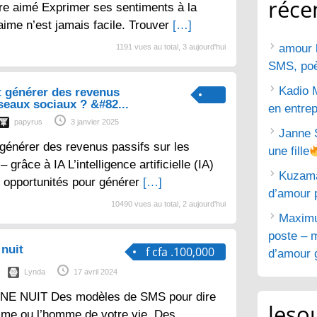
réce
tre aimé Exprimer ses sentiments à la
aime n’est jamais facile. Trouver
[…]
amour 
1191 vues au total, 3 aujourd'hui
SMS, poèm
Kadio 
 générer des revenus
éseaux sociaux ? &#82...
en entrep
papyrus
3 janvier 2025
Janne 
générer des revenus passifs sur les
une fille
grâce à IA L’intelligence artificielle (IA)
Kuzam
 opportunités pour générer
[…]
d’amour 
10490 vues au total, 2 aujourd'hui
Maximu
poste – m
nuit
f cfa .100,000
d’amour g
Lynda
17 avril 2024
E NUIT Des modèles de SMS pour dire
lesou
mme ou l’homme de votre vie. Des