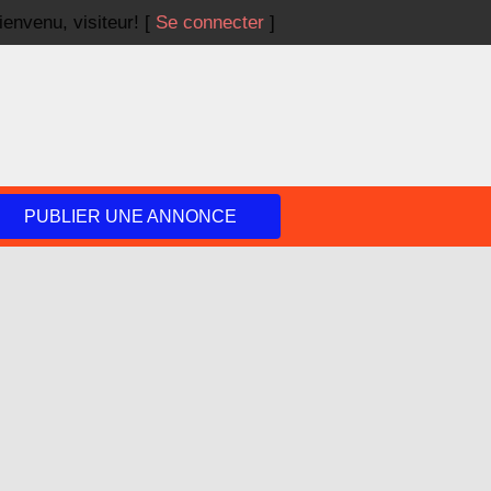
ienvenu,
visiteur!
[
Se connecter
]
PUBLIER UNE ANNONCE