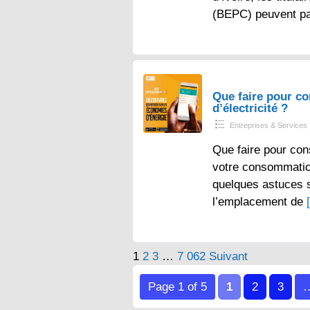
(BEPC) peuvent p
Que faire pour 
d’électricité ?
Entreprises & Services
Que faire pour con
votre consommation 
quelques astuces s
l’emplacement de
Pagination
1
2
3
…
7 062
Suivant
des
Page 1 of 5
1
2
3