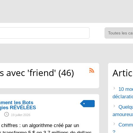
avec 'friend' (46)
Arti
10 mod
déclarat
ment les Bots
Quelq
gies RÉVÉLÉES
amoureu
19 juillet 2026
Commen
chiffres : un algorithme créé par un
?
 transforme 5 $ en 3,7 millions de dollars.