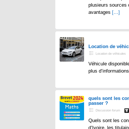
plusieurs sources
avantages
[…]
Location de véhi
Location de véhicules
Véhicule disponibl
plus d’information
quels sont les co
passer ?
Discussion forum
Quels sont les con
d’Ivoire, les titul