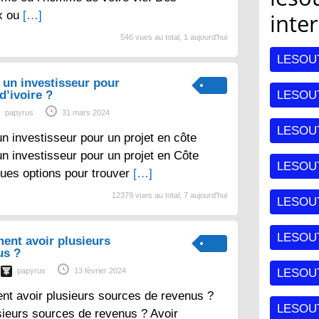
x ou
[…]
inte
546 vues au total, 1 aujourd'hui
LESOU
un investisseur pour
d’ivoire ?
LESOUT
papyrus
31 mars 2024
LESOU
 investisseur pour un projet en côte
un investisseur pour un projet en Côte
LESOU
lques options pour trouver
[…]
12379 vues au total, 7 aujourd'hui
LESOU
LESOUT
ent avoir plusieurs
us ?
papyrus
13 février 2024
LESOU
nt avoir plusieurs sources de revenus ?
LESOU
sieurs sources de revenus ? Avoir