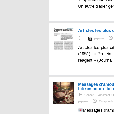
Un autre trader gé
Articles les plus c
papyrus
Articles les plus ci
(1951) : « Protein
reagent » (Journal
Messages d’amou
lettres pour elle o
Concert, Evenement & 
papyrus
23 septembr
Messages d’amo