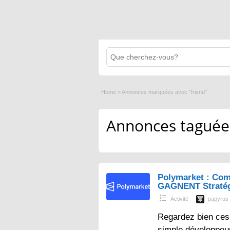
Home
»
Annonces marquées avec "friend"
Annonces taguées 
Polymarket : Com
GAGNENT Straté
Activité
papyrus
Regardez bien ces 
simple développeur