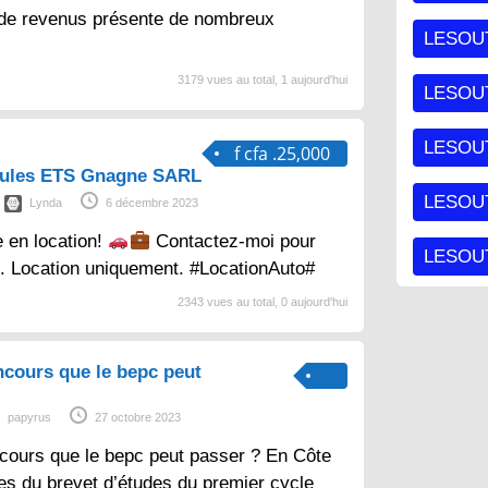
 de revenus présente de nombreux
LESOU
3179 vues au total, 1 aujourd'hui
LESOU
LESOU
f cfa .25,000
cules ETS Gnagne SARL
LESOUT
Lynda
6 décembre 2023
e en location!
Contactez-moi pour
LESOUT
s. Location uniquement. #LocationAuto#
2343 vues au total, 0 aujourd'hui
ncours que le bepc peut
papyrus
27 octobre 2023
cours que le bepc peut passer ? En Côte
aires du brevet d’études du premier cycle