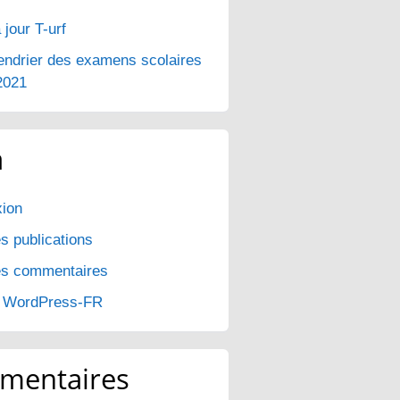
 jour T-urf
endrier des examens scolaires
2021
a
ion
s publications
es commentaires
e WordPress-FR
mentaires