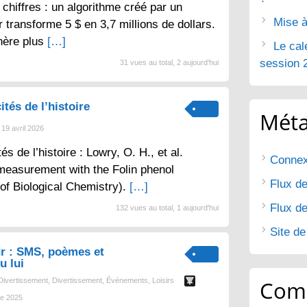
chiffres : un algorithme créé par un
Mise à
 transforme 5 $ en 3,7 millions de dollars.
nère plus
[…]
Le cal
session 
31 vues au total, 2 aujourd'hui
ités de l’histoire
Mét
19 avril 2026
tés de l’histoire : Lowry, O. H., et al.
Connex
 measurement with the Folin phenol
Flux de
 of Biological Chemistry).
[…]
Flux d
132 vues au total, 1 aujourd'hui
Site d
r : SMS, poèmes et
u lui
Divertissement
,
Divertissement
,
Événements
,
Loisirs
Com
e 2025