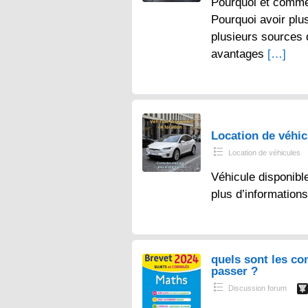
Pourquoi et comme
Pourquoi avoir plu
plusieurs sources
avantages
[…]
Location de véhi
Location de véhicules
Véhicule disponibl
plus d’information
quels sont les co
passer ?
Discussion forum