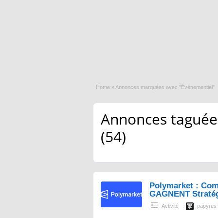
Home
»
Annonces marquées avec "Événementiel"
Annonces taguées
(54)
Polymarket : Com
GAGNENT Straté
Activité
papyrus