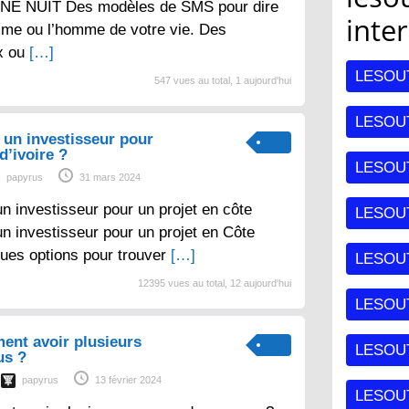
E NUIT Des modèles de SMS pour dire
inte
mme ou l’homme de votre vie. Des
x ou
[…]
LESOU
547 vues au total, 1 aujourd'hui
LESOUT
un investisseur pour
d’ivoire ?
LESOU
papyrus
31 mars 2024
 investisseur pour un projet en côte
LESOU
un investisseur pour un projet en Côte
lques options pour trouver
[…]
LESOU
12395 vues au total, 12 aujourd'hui
LESOUT
ent avoir plusieurs
LESOU
us ?
papyrus
13 février 2024
LESOU