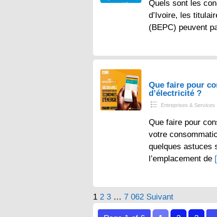
Quels sont les con
d’Ivoire, les titul
(BEPC) peuvent p
Que faire pour 
d’électricité ?
Entreprises & Services
Que faire pour con
votre consommation 
quelques astuces s
l’emplacement de
Pagination
1
2
3
…
7 062
Suivant