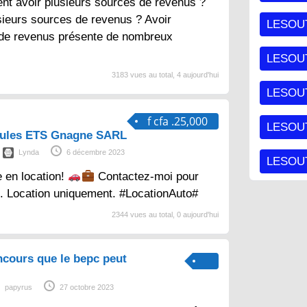
nt avoir plusieurs sources de revenus ?
sieurs sources de revenus ? Avoir
LESOU
 de revenus présente de nombreux
LESOU
3183 vues au total, 4 aujourd'hui
LESOU
f cfa .25,000
LESOUT
cules ETS Gnagne SARL
Lynda
6 décembre 2023
LESOUT
e en location!
Contactez-moi pour
s. Location uniquement. #LocationAuto#
2344 vues au total, 0 aujourd'hui
ncours que le bepc peut
papyrus
27 octobre 2023