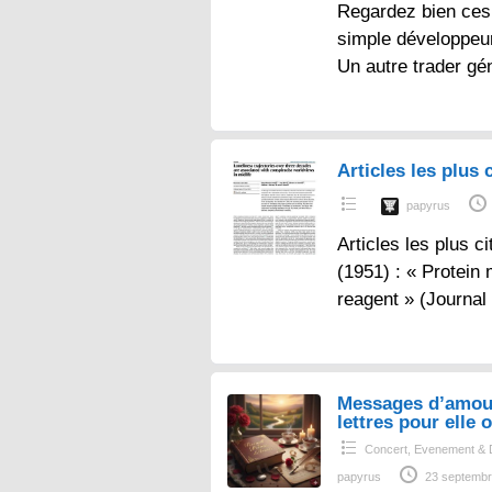
Regardez bien ces 
simple développeur
Un autre trader gé
Articles les plus c
papyrus
Articles les plus ci
(1951) : « Protein
reagent » (Journal
Messages d’amou
lettres pour elle o
Concert, Evenement & 
papyrus
23 septembr