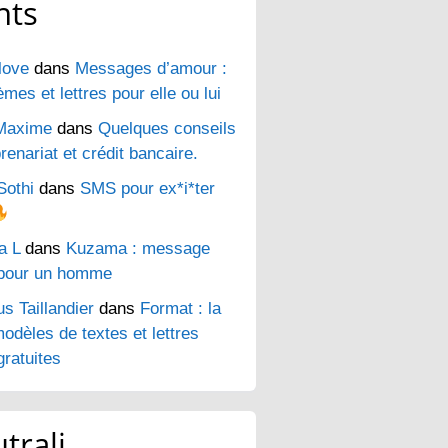
nts
love
dans
Messages d’amour :
es et lettres pour elle ou lui
Maxime
dans
Quelques conseils
renariat et crédit bancaire.
Sothi
dans
SMS pour ex*i*ter
a L
dans
Kuzama : message
pour un homme
s Taillandier
dans
Format : la
odèles de textes et lettres
ratuites
trali