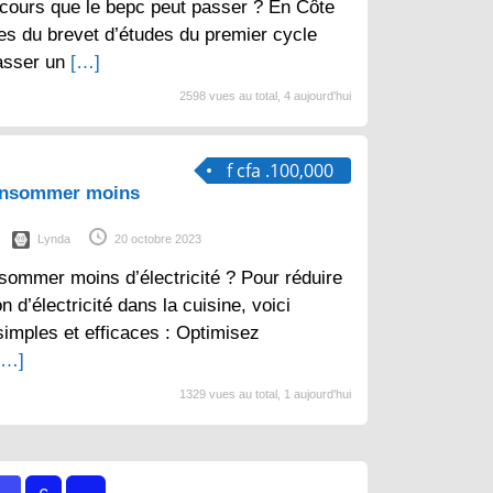
cours que le bepc peut passer ? En Côte
aires du brevet d’études du premier cycle
asser un
[…]
2598 vues au total, 4 aujourd'hui
f cfa .100,000
consommer moins
Lynda
20 octobre 2023
sommer moins d’électricité ? Pour réduire
d’électricité dans la cuisine, voici
imples et efficaces : Optimisez
[…]
1329 vues au total, 1 aujourd'hui