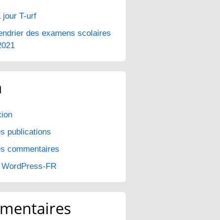
 jour T-urf
endrier des examens scolaires
2021
a
ion
s publications
es commentaires
e WordPress-FR
mentaires