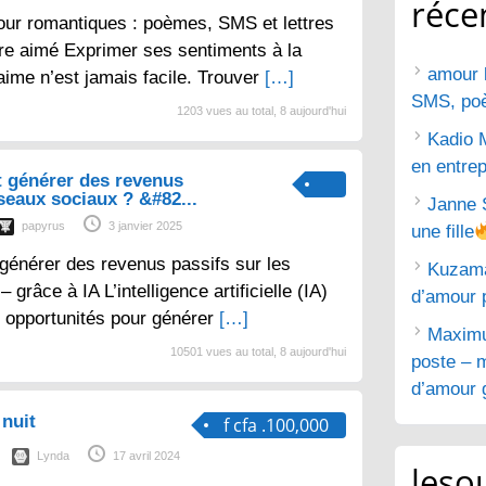
réce
ur romantiques : poèmes, SMS et lettres
tre aimé Exprimer ses sentiments à la
amour 
aime n’est jamais facile. Trouver
[…]
SMS, poèm
1203 vues au total, 8 aujourd'hui
Kadio 
en entrep
 générer des revenus
éseaux sociaux ? &#82...
Janne 
papyrus
3 janvier 2025
une fille
générer des revenus passifs sur les
Kuzam
grâce à IA L’intelligence artificielle (IA)
d’amour 
 opportunités pour générer
[…]
Maximu
10501 vues au total, 8 aujourd'hui
poste – m
d’amour g
nuit
f cfa .100,000
Lynda
17 avril 2024
lesou