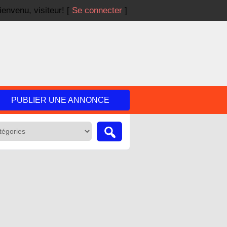
ienvenu,
visiteur!
[
Se connecter
]
PUBLIER UNE ANNONCE