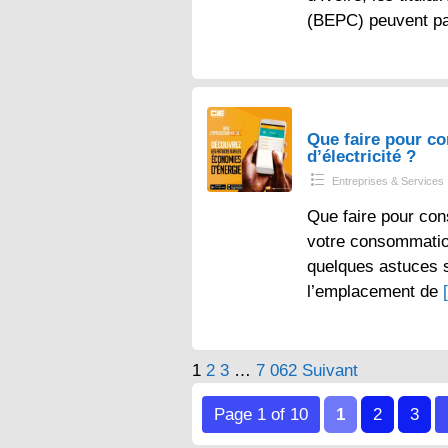
(BEPC) peuvent p
Que faire pour 
d’électricité ?
Entreprises & Services
Que faire pour con
votre consommation 
quelques astuces s
l’emplacement de
Pagination
1
2
3
…
7 062
Suivant
des
Page 1 of 10
1
2
3