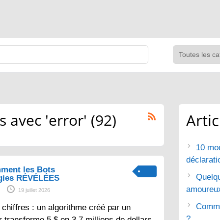
avec 'error' (92)
Arti
10 mod
déclarat
ment les Bots
Quelq
gies RÉVÉLÉES
amoureu
19 juillet 2026
Commen
chiffres : un algorithme créé par un
?
 transforme 5 $ en 3,7 millions de dollars.