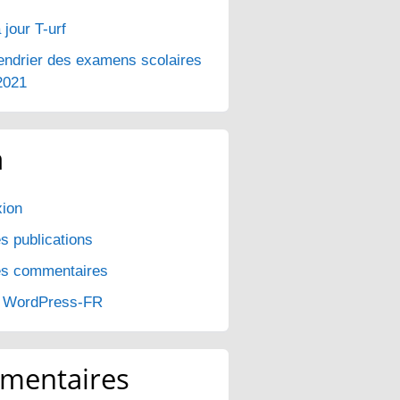
 jour T-urf
endrier des examens scolaires
2021
a
ion
s publications
es commentaires
e WordPress-FR
mentaires