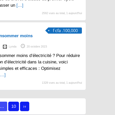
asser un
[…]
2592 vues au total, 1 aujourd'hui
f cfa .100,000
consommer moins
Lynda
20 octobre 2023
sommer moins d’électricité ? Pour réduire
d’électricité dans la cuisine, voici
imples et efficaces : Optimisez
[…]
1328 vues au total, 1 aujourd'hui
…
10
››