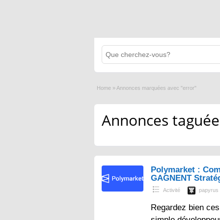
Home
»
Annonces marquées avec "error"
Annonces taguées 
Polymarket : Com
GAGNENT Straté
Activité
papyrus
Regardez bien ces 
simple développeur