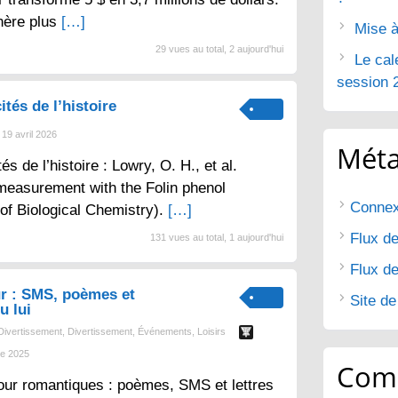
nère plus
[…]
Mise à
29 vues au total, 2 aujourd'hui
Le cal
session 
ités de l’histoire
19 avril 2026
Mét
tés de l’histoire : Lowry, O. H., et al.
 measurement with the Folin phenol
Connex
 of Biological Chemistry).
[…]
Flux de
131 vues au total, 1 aujourd'hui
Flux d
r : SMS, poèmes et
Site d
u lui
Divertissement
,
Divertissement
,
Événements
,
Loisirs
e 2025
Com
ur romantiques : poèmes, SMS et lettres