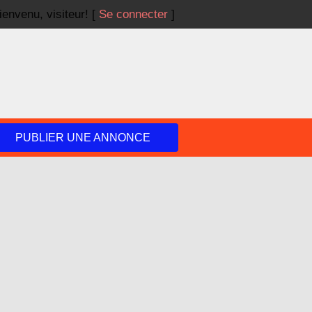
ienvenu,
visiteur!
[
Se connecter
]
PUBLIER UNE ANNONCE