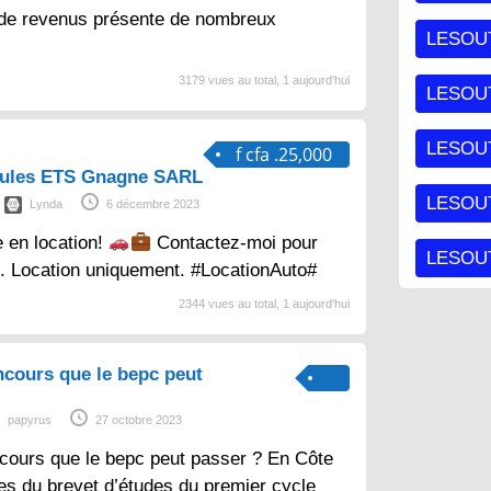
 de revenus présente de nombreux
LESOU
3179 vues au total, 1 aujourd'hui
LESOU
LESOU
f cfa .25,000
cules ETS Gnagne SARL
LESOUT
Lynda
6 décembre 2023
e en location!
Contactez-moi pour
LESOUT
s. Location uniquement. #LocationAuto#
2344 vues au total, 1 aujourd'hui
ncours que le bepc peut
papyrus
27 octobre 2023
cours que le bepc peut passer ? En Côte
aires du brevet d’études du premier cycle