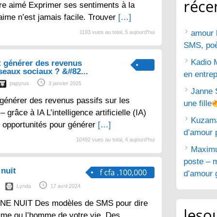
réce
tre aimé Exprimer ses sentiments à la
aime n’est jamais facile. Trouver
[…]
amour 
1193 vues au total, 5 aujourd'hui
SMS, poèm
Kadio 
 générer des revenus
éseaux sociaux ? &#82...
en entrep
papyrus
3 janvier 2025
Janne 
générer des revenus passifs sur les
une fille
grâce à IA L’intelligence artificielle (IA)
Kuzam
 opportunités pour générer
[…]
d’amour 
10492 vues au total, 4 aujourd'hui
Maximu
poste – m
nuit
f cfa .100,000
d’amour g
Lynda
17 avril 2024
E NUIT Des modèles de SMS pour dire
lesou
mme ou l’homme de votre vie. Des