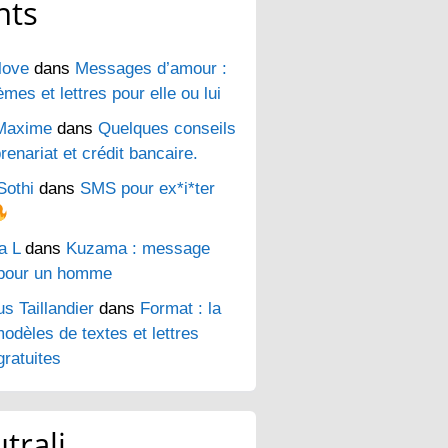
nts
love
dans
Messages d’amour :
es et lettres pour elle ou lui
Maxime
dans
Quelques conseils
renariat et crédit bancaire.
Sothi
dans
SMS pour ex*i*ter
a L
dans
Kuzama : message
pour un homme
s Taillandier
dans
Format : la
odèles de textes et lettres
ratuites
trali