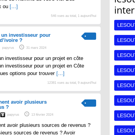
x ou
[…]
inte
546 vues au total, 1 aujourd'hui
LESOU
un investisseur pour
d’ivoire ?
LESOUT
papyrus
31 mars 2024
LESOU
 investisseur pour un projet en côte
un investisseur pour un projet en Côte
LESOU
lques options pour trouver
[…]
12381 vues au total, 9 aujourd'hui
LESOU
LESOUT
ent avoir plusieurs
us ?
papyrus
13 février 2024
LESOU
nt avoir plusieurs sources de revenus ?
LESOU
sieurs sources de revenus ? Avoir