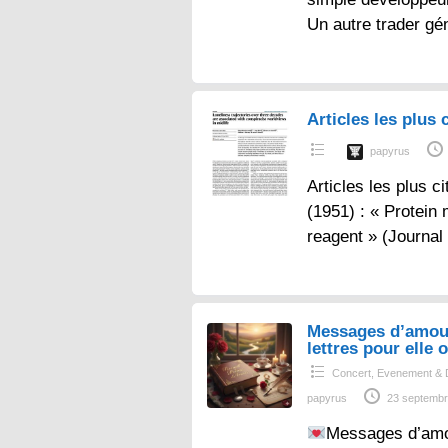
Un autre trader gé
Articles les plus c
papyrus
Articles les plus ci
(1951) : « Protein
reagent » (Journal
Messages d’amou
lettres pour elle o
Concert, Evenement & 
papyrus
23 septembr
Messages d’amo