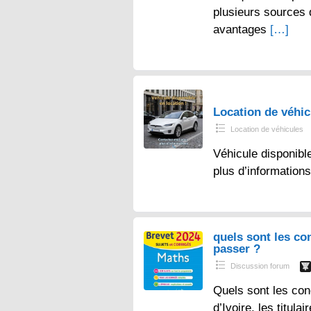
plusieurs sources
avantages
[…]
Location de véhi
Location de véhicules
Véhicule disponibl
plus d’information
quels sont les co
passer ?
Discussion forum
Quels sont les con
d’Ivoire, les titul