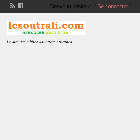
Bienvenu,
visiteur!
[
Se connecter
]
Le site des pétites annonces gratuites.