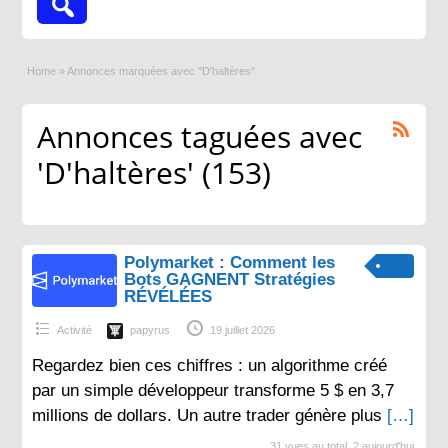
Home
»
Annonces marquées avec "D'haltères"
Annonces taguées avec
'D'haltères' (153)
Polymarket : Comment les
Bots GAGNENT Stratégies
RÉVÉLÉES
Activité
papyrus
19 juillet 2026
Regardez bien ces chiffres : un algorithme créé
par un simple développeur transforme 5 $ en 3,7
millions de dollars. Un autre trader génère plus
[…]
31 vues au total, 2 aujourd'hui