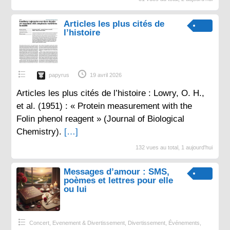
Articles les plus cités de
l’histoire
papyrus
19 avril 2026
Articles les plus cités de l’histoire : Lowry, O. H.,
et al. (1951) : « Protein measurement with the
Folin phenol reagent » (Journal of Biological
Chemistry).
[…]
132 vues au total, 1 aujourd'hui
Messages d’amour : SMS,
poèmes et lettres pour elle
ou lui
Concert, Evenement & Divertissement
,
Divertissement
,
Événements
,