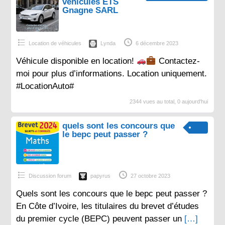
véhicules ETS
Gnagne SARL
Location de véhicules
Lynda
6 décembre 2023
Véhicule disponible en location!
Contactez-
moi pour plus d’informations. Location uniquement.
#LocationAuto#
2344 vues au total, 0 aujourd'hui
quels sont les concours que
le bepc peut passer ?
Discussion forum
papyrus
27 octobre 2023
Quels sont les concours que le bepc peut passer ?
En Côte d’Ivoire, les titulaires du brevet d’études
du premier cycle (BEPC) peuvent passer un
[…]