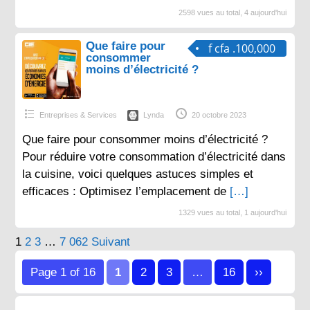
2598 vues au total, 4 aujourd'hui
Que faire pour
f cfa .100,000
consommer
moins d’électricité ?
Entreprises & Services
Lynda
20 octobre 2023
Que faire pour consommer moins d’électricité ?
Pour réduire votre consommation d’électricité dans
la cuisine, voici quelques astuces simples et
efficaces : Optimisez l’emplacement de
[…]
1329 vues au total, 1 aujourd'hui
Pagination
1
2
3
…
7 062
Suivant
des
Page 1 of 16
1
2
3
…
16
››
publications