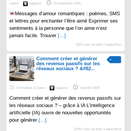
Loisirs
papyrus
23 septembre 2025
Messages d’amour romantiques : poèmes, SMS
et lettres pour enchanter l’être aimé Exprimer ses
sentiments à la personne que l’on aime n’est
jamais facile. Trouver
[…]
1197 vues au total, 2 aujourd'hui
Comment créer et générer
des revenus passifs sur les
réseaux sociaux ? &#82...
Formations & Cours
papyrus
3 janvier 2025
Comment créer et générer des revenus passifs sur
les réseaux sociaux ? – grâce à IA L’intelligence
artificielle (IA) ouvre de nouvelles opportunités
pour générer
[…]
10497 vues au total, 4 aujourd'hui