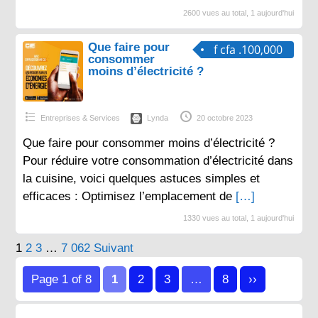
2600 vues au total, 1 aujourd'hui
Que faire pour
f cfa .100,000
consommer
moins d’électricité ?
Entreprises & Services
Lynda
20 octobre 2023
Que faire pour consommer moins d’électricité ?
Pour réduire votre consommation d’électricité dans
la cuisine, voici quelques astuces simples et
efficaces : Optimisez l’emplacement de
[…]
1330 vues au total, 1 aujourd'hui
Pagination
1
2
3
…
7 062
Suivant
des
Page 1 of 8
1
2
3
…
8
››
publications