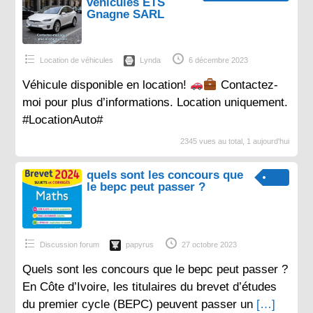
véhicules ETS
Gnagne SARL
Location de véhicules
Lynda
6 décembre 2023
Véhicule disponible en location!
Contactez-
moi pour plus d’informations. Location uniquement.
#LocationAuto#
2345 vues au total, 1 aujourd'hui
quels sont les concours que
le bepc peut passer ?
Discussion forum
papyrus
27 octobre 2023
Quels sont les concours que le bepc peut passer ?
En Côte d’Ivoire, les titulaires du brevet d’études
du premier cycle (BEPC) peuvent passer un
[…]