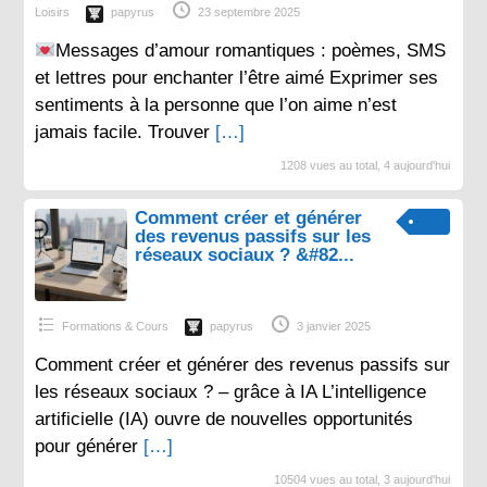
Loisirs
papyrus
23 septembre 2025
Messages d’amour romantiques : poèmes, SMS
et lettres pour enchanter l’être aimé Exprimer ses
sentiments à la personne que l’on aime n’est
jamais facile. Trouver
[…]
1208 vues au total, 4 aujourd'hui
Comment créer et générer
des revenus passifs sur les
réseaux sociaux ? &#82...
Formations & Cours
papyrus
3 janvier 2025
Comment créer et générer des revenus passifs sur
les réseaux sociaux ? – grâce à IA L’intelligence
artificielle (IA) ouvre de nouvelles opportunités
pour générer
[…]
10504 vues au total, 3 aujourd'hui