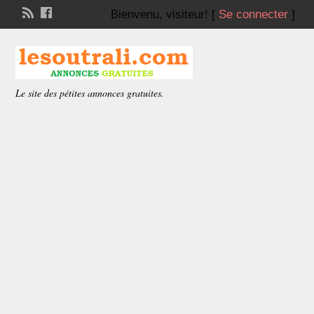
Bienvenu,
visiteur!
[
Se connecter
]
Le site des pétites annonces gratuites.