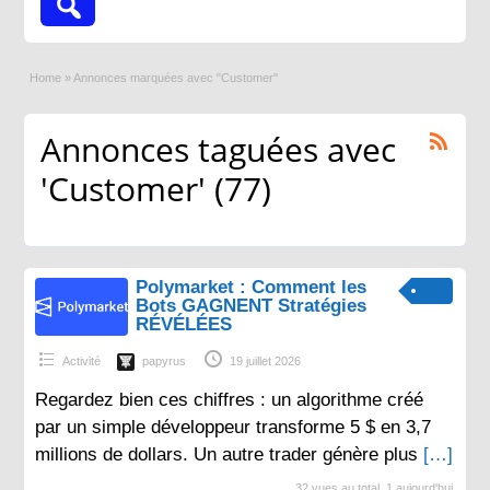
Home
»
Annonces marquées avec "Customer"
Annonces taguées avec
'Customer' (77)
Polymarket : Comment les
Bots GAGNENT Stratégies
RÉVÉLÉES
Activité
papyrus
19 juillet 2026
Regardez bien ces chiffres : un algorithme créé
par un simple développeur transforme 5 $ en 3,7
millions de dollars. Un autre trader génère plus
[…]
32 vues au total, 1 aujourd'hui