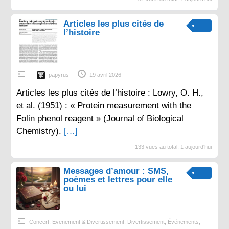
Articles les plus cités de
l’histoire
papyrus
19 avril 2026
Articles les plus cités de l’histoire : Lowry, O. H.,
et al. (1951) : « Protein measurement with the
Folin phenol reagent » (Journal of Biological
Chemistry).
[…]
133 vues au total, 1 aujourd'hui
Messages d’amour : SMS,
poèmes et lettres pour elle
ou lui
Concert, Evenement & Divertissement
,
Divertissement
,
Événements
,