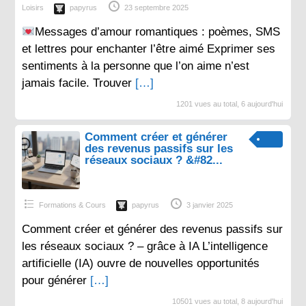
Loisirs
papyrus
23 septembre 2025
Messages d’amour romantiques : poèmes, SMS
et lettres pour enchanter l’être aimé Exprimer ses
sentiments à la personne que l’on aime n’est
jamais facile. Trouver
[…]
1201 vues au total, 6 aujourd'hui
Comment créer et générer
des revenus passifs sur les
réseaux sociaux ? &#82...
Formations & Cours
papyrus
3 janvier 2025
Comment créer et générer des revenus passifs sur
les réseaux sociaux ? – grâce à IA L’intelligence
artificielle (IA) ouvre de nouvelles opportunités
pour générer
[…]
10501 vues au total, 8 aujourd'hui