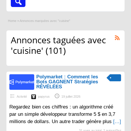
Home
»
Annonces marquées avec "cuisine"
Annonces taguées avec
'cuisine' (101)
Polymarket : Comment les
Bots GAGNENT Stratégies
RÉVÉLÉES
Activité
papyrus
19 juillet 2026
Regardez bien ces chiffres : un algorithme créé
par un simple développeur transforme 5 $ en 3,7
millions de dollars. Un autre trader génère plus
[…]
31 vues au total, 2 aujourd'hui