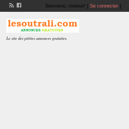
Bienvenu,
visiteur!
[
Se connecter
]
Le site des pétites annonces gratuites.