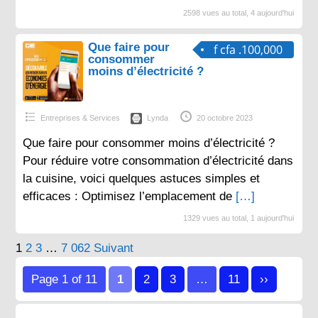
2598 vues au total, 4 aujourd'hui
Que faire pour
f cfa .100,000
consommer
moins d’électricité ?
Entreprises & Services
Lynda
20 octobre 2023
Que faire pour consommer moins d’électricité ?
Pour réduire votre consommation d’électricité dans
la cuisine, voici quelques astuces simples et
efficaces : Optimisez l’emplacement de
[…]
1329 vues au total, 1 aujourd'hui
Pagination
1
2
3
…
7 062
Suivant
des
Page 1 of 11
1
2
3
…
11
››
publications