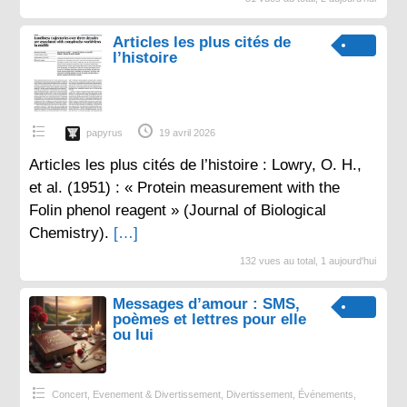
Articles les plus cités de
l’histoire
papyrus
19 avril 2026
Articles les plus cités de l’histoire : Lowry, O. H.,
et al. (1951) : « Protein measurement with the
Folin phenol reagent » (Journal of Biological
Chemistry).
[…]
132 vues au total, 1 aujourd'hui
Messages d’amour : SMS,
poèmes et lettres pour elle
ou lui
Concert, Evenement & Divertissement
,
Divertissement
,
Événements
,