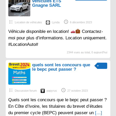
véhicules ETS
Gnagne SARL
Location de véhicules
Lynda
6 décembre 2023
Véhicule disponible en location!
Contactez-
moi pour plus d’informations. Location uniquement.
#LocationAuto#
2344 vues au total, 0 aujourd'hui
quels sont les concours que
le bepc peut passer ?
Discussion forum
papyrus
27 octobre 2023
Quels sont les concours que le bepc peut passer ?
En Côte d’Ivoire, les titulaires du brevet d’études
du premier cycle (BEPC) peuvent passer un
[…]